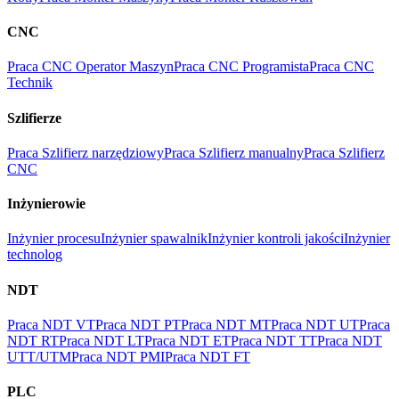
CNC
Praca CNC Operator Maszyn
Praca CNC Programista
Praca CNC
Technik
Szlifierze
Praca Szlifierz narzędziowy
Praca Szlifierz manualny
Praca Szlifierz
CNC
Inżynierowie
Inżynier procesu
Inżynier spawalnik
Inżynier kontroli jakości
Inżynier
technolog
NDT
Praca NDT VT
Praca NDT PT
Praca NDT MT
Praca NDT UT
Praca
NDT RT
Praca NDT LT
Praca NDT ET
Praca NDT TT
Praca NDT
UTT/UTM
Praca NDT PMI
Praca NDT FT
PLC