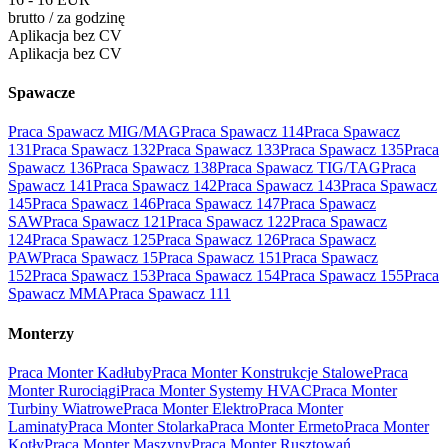
brutto
/
za godzinę
Aplikacja bez CV
Aplikacja bez CV
Spawacze
Praca Spawacz MIG/MAG
Praca Spawacz 114
Praca Spawacz
131
Praca Spawacz 132
Praca Spawacz 133
Praca Spawacz 135
Praca
Spawacz 136
Praca Spawacz 138
Praca Spawacz TIG/TAG
Praca
Spawacz 141
Praca Spawacz 142
Praca Spawacz 143
Praca Spawacz
145
Praca Spawacz 146
Praca Spawacz 147
Praca Spawacz
SAW
Praca Spawacz 121
Praca Spawacz 122
Praca Spawacz
124
Praca Spawacz 125
Praca Spawacz 126
Praca Spawacz
PAW
Praca Spawacz 15
Praca Spawacz 151
Praca Spawacz
152
Praca Spawacz 153
Praca Spawacz 154
Praca Spawacz 155
Praca
Spawacz MMA
Praca Spawacz 111
Monterzy
Praca Monter Kadłuby
Praca Monter Konstrukcje Stalowe
Praca
Monter Rurociągi
Praca Monter Systemy HVAC
Praca Monter
Turbiny Wiatrowe
Praca Monter Elektro
Praca Monter
Laminaty
Praca Monter Stolarka
Praca Monter Ermeto
Praca Monter
Kotły
Praca Monter Maszyny
Praca Monter Rusztowań