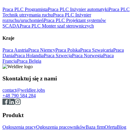
Praca PLC Programista
Praca PLC Inżynier automatyki
Praca PLC
Technik utrzymania ruchu
Praca PLC Inżynier
rozruchu/uruchomień
Praca PLC Projektant systemów
SCADA
Praca PLC Monter szaf sterowniczych
Kraje
Praca Austria
Praca Niemcy
Praca Polska
Praca Szwajcaria
Praca
Dania
Praca Holandia
Praca Szwecja
Praca Norwegia
Praca
Francja
Praca Belgia
Skontaktuj się z nami
contact@weldlee.jobs
+48 790 584 284
Produkt
Ogłoszenia pracy
Ogłoszenia pracowników
Baza firm
Oferta
Blog