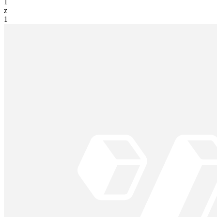
1
z
1