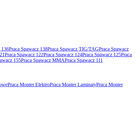
 136
Praca Spawacz 138
Praca Spawacz TIG/TAG
Praca Spawacz
121
Praca Spawacz 122
Praca Spawacz 124
Praca Spawacz 125
Praca
pawacz 155
Praca Spawacz MMA
Praca Spawacz 111
rowe
Praca Monter Elektro
Praca Monter Laminaty
Praca Monter