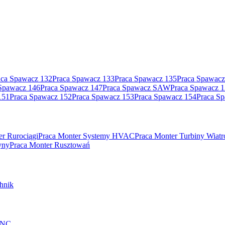
aca Spawacz 132
Praca Spawacz 133
Praca Spawacz 135
Praca Spawacz
Spawacz 146
Praca Spawacz 147
Praca Spawacz SAW
Praca Spawacz 
151
Praca Spawacz 152
Praca Spawacz 153
Praca Spawacz 154
Praca S
er Rurociągi
Praca Monter Systemy HVAC
Praca Monter Turbiny Wiat
yny
Praca Monter Rusztowań
hnik
 CNC