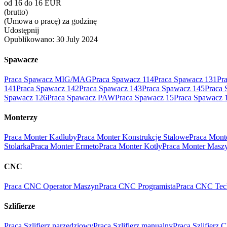
od 16 do 16 EUR
(brutto)
(Umowa o pracę) za godzinę
Udostępnij
Opublikowano:
30 July 2024
Spawacze
Praca Spawacz MIG/MAG
Praca Spawacz 114
Praca Spawacz 131
Pr
141
Praca Spawacz 142
Praca Spawacz 143
Praca Spawacz 145
Praca 
Spawacz 126
Praca Spawacz PAW
Praca Spawacz 15
Praca Spawacz 
Monterzy
Praca Monter Kadłuby
Praca Monter Konstrukcje Stalowe
Praca Mont
Stolarka
Praca Monter Ermeto
Praca Monter Kotły
Praca Monter Masz
CNC
Praca CNC Operator Maszyn
Praca CNC Programista
Praca CNC Tec
Szlifierze
Praca Szlifierz narzędziowy
Praca Szlifierz manualny
Praca Szlifierz