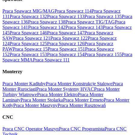
Praca Spawacz MIG/MAG
Praca Spawacz 114
Praca Spawacz
131
Praca Spawacz 132
Praca Spawacz 133
Praca Spawacz 135
Praca
Spawacz 136
Praca Spawacz 138
Praca Spawacz TIG/TAG
Praca
Spawacz 141
Praca Spawacz 142
Praca Spawacz 143
Praca Spawacz
145
Praca Spawacz 146
Praca Spawacz 147
Praca Spawacz
SAW
Praca Spawacz 121
Praca Spawacz 122
Praca Spawacz
124
Praca Spawacz 125
Praca Spawacz 126
Praca Spawacz
PAW
Praca Spawacz 15
Praca Spawacz 151
Praca Spawacz
152
Praca Spawacz 153
Praca Spawacz 154
Praca Spawacz 155
Praca
Spawacz MMA
Praca Spawacz 111
Monterzy
Praca Monter Kadłuby
Praca Monter Konstrukcje Stalowe
Praca
Monter Rurociągi
Praca Monter Systemy HVAC
Praca Monter
Turbiny Wiatrowe
Praca Monter Elektro
Praca Monter
Laminaty
Praca Monter Stolarka
Praca Monter Ermeto
Praca Monter
Kotły
Praca Monter Maszyny
Praca Monter Rusztowań
CNC
Praca CNC Operator Maszyn
Praca CNC Programista
Praca CNC
Technik