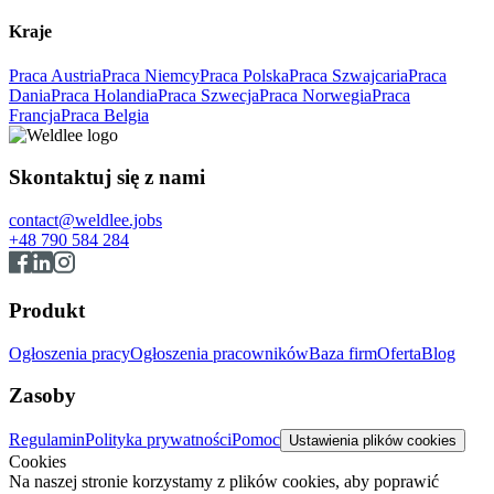
Kraje
Praca Austria
Praca Niemcy
Praca Polska
Praca Szwajcaria
Praca
Dania
Praca Holandia
Praca Szwecja
Praca Norwegia
Praca
Francja
Praca Belgia
Skontaktuj się z nami
contact@weldlee.jobs
+48 790 584 284
Produkt
Ogłoszenia pracy
Ogłoszenia pracowników
Baza firm
Oferta
Blog
Zasoby
Regulamin
Polityka prywatności
Pomoc
Ustawienia plików cookies
Cookies
Na naszej stronie korzystamy z plików cookies, aby poprawić