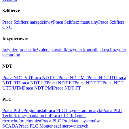
Szlifierze
Praca Szlifierz narzędziowy
Praca Szlifierz manualny
Praca Szlifierz
CNC
Inżynierowie
Inżynier procesu
Inżynier spawalnik
Inżynier kontroli jakości
Inżynier
technolog
NDT
Praca NDT VT
Praca NDT PT
Praca NDT MT
Praca NDT UT
Praca
NDT RT
Praca NDT LT
Praca NDT ET
Praca NDT TT
Praca NDT
UTT/UTM
Praca NDT PMI
Praca NDT FT
PLC
Praca PLC Programista
Praca PLC Inżynier automatyki
Praca PLC
Technik utrzymania ruchu
Praca PLC Inżynier
rozruchu/uruchomień
Praca PLC Projektant systemów
SCADA
Praca PLC Monter szaf sterowniczych