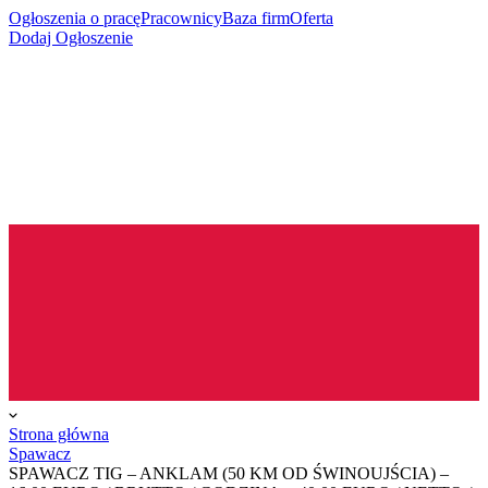
Ogłoszenia o pracę
Pracownicy
Baza firm
Oferta
Dodaj Ogłoszenie
Strona główna
Spawacz
SPAWACZ TIG – ANKLAM (50 KM OD ŚWINOUJŚCIA) –