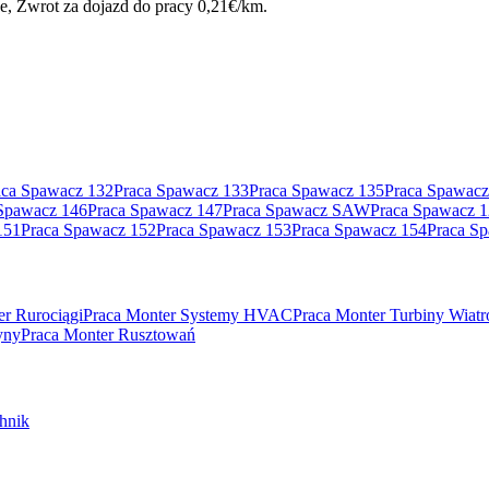
, Zwrot za dojazd do pracy 0,21€/km.
aca Spawacz 132
Praca Spawacz 133
Praca Spawacz 135
Praca Spawacz
Spawacz 146
Praca Spawacz 147
Praca Spawacz SAW
Praca Spawacz 
151
Praca Spawacz 152
Praca Spawacz 153
Praca Spawacz 154
Praca S
er Rurociągi
Praca Monter Systemy HVAC
Praca Monter Turbiny Wiat
yny
Praca Monter Rusztowań
hnik