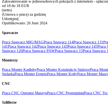
Zakwaterowanie w jednoosobowych pokojach z internetem - opłacone
od 18 do 18 EUR
(netto)
(Umowa o pracę) za godzinę
Udostępnij
Opublikowano:
26 June 2024
Spawacze
Praca Spawacz MIG/MAG
Praca Spawacz 114
Praca Spawacz 131
Pr
141
Praca Spawacz 142
Praca Spawacz 143
Praca Spawacz 145
Praca 
Spawacz 126
Praca Spawacz PAW
Praca Spawacz 15
Praca Spawacz 
Monterzy
Praca Monter Kadłuby
Praca Monter Konstrukcje Stalowe
Praca Mont
Stolarka
Praca Monter Ermeto
Praca Monter Kotły
Praca Monter Masz
CNC
Praca CNC Operator Maszyn
Praca CNC Programista
Praca CNC Tec
Szlifierze