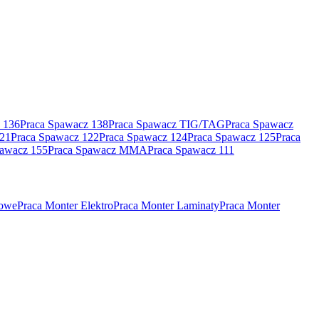
 136
Praca Spawacz 138
Praca Spawacz TIG/TAG
Praca Spawacz
121
Praca Spawacz 122
Praca Spawacz 124
Praca Spawacz 125
Praca
pawacz 155
Praca Spawacz MMA
Praca Spawacz 111
rowe
Praca Monter Elektro
Praca Monter Laminaty
Praca Monter