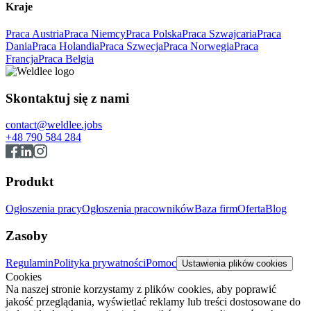
Kraje
Praca Austria
Praca Niemcy
Praca Polska
Praca Szwajcaria
Praca
Dania
Praca Holandia
Praca Szwecja
Praca Norwegia
Praca
Francja
Praca Belgia
Skontaktuj się z nami
contact@weldlee.jobs
+48 790 584 284
Produkt
Ogłoszenia pracy
Ogłoszenia pracowników
Baza firm
Oferta
Blog
Zasoby
Regulamin
Polityka prywatności
Pomoc
Ustawienia plików cookies
Cookies
Na naszej stronie korzystamy z plików cookies, aby poprawić
jakość przeglądania, wyświetlać reklamy lub treści dostosowane do