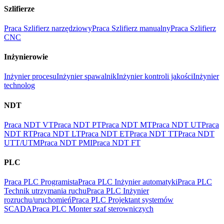
Szlifierze
Praca Szlifierz narzędziowy
Praca Szlifierz manualny
Praca Szlifierz
CNC
Inżynierowie
Inżynier procesu
Inżynier spawalnik
Inżynier kontroli jakości
Inżynier
technolog
NDT
Praca NDT VT
Praca NDT PT
Praca NDT MT
Praca NDT UT
Praca
NDT RT
Praca NDT LT
Praca NDT ET
Praca NDT TT
Praca NDT
UTT/UTM
Praca NDT PMI
Praca NDT FT
PLC
Praca PLC Programista
Praca PLC Inżynier automatyki
Praca PLC
Technik utrzymania ruchu
Praca PLC Inżynier
rozruchu/uruchomień
Praca PLC Projektant systemów
SCADA
Praca PLC Monter szaf sterowniczych