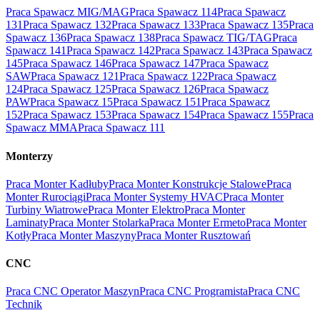
Praca Spawacz MIG/MAG
Praca Spawacz 114
Praca Spawacz
131
Praca Spawacz 132
Praca Spawacz 133
Praca Spawacz 135
Praca
Spawacz 136
Praca Spawacz 138
Praca Spawacz TIG/TAG
Praca
Spawacz 141
Praca Spawacz 142
Praca Spawacz 143
Praca Spawacz
145
Praca Spawacz 146
Praca Spawacz 147
Praca Spawacz
SAW
Praca Spawacz 121
Praca Spawacz 122
Praca Spawacz
124
Praca Spawacz 125
Praca Spawacz 126
Praca Spawacz
PAW
Praca Spawacz 15
Praca Spawacz 151
Praca Spawacz
152
Praca Spawacz 153
Praca Spawacz 154
Praca Spawacz 155
Praca
Spawacz MMA
Praca Spawacz 111
Monterzy
Praca Monter Kadłuby
Praca Monter Konstrukcje Stalowe
Praca
Monter Rurociągi
Praca Monter Systemy HVAC
Praca Monter
Turbiny Wiatrowe
Praca Monter Elektro
Praca Monter
Laminaty
Praca Monter Stolarka
Praca Monter Ermeto
Praca Monter
Kotły
Praca Monter Maszyny
Praca Monter Rusztowań
CNC
Praca CNC Operator Maszyn
Praca CNC Programista
Praca CNC
Technik