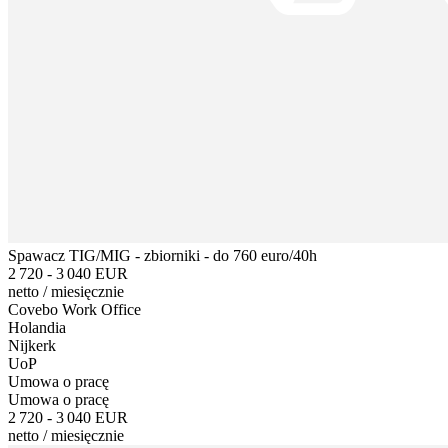
Spawacz TIG/MIG - zbiorniki - do 760 euro/40h
2 720 - 3 040 EUR
netto
/
miesięcznie
Covebo Work Office
Holandia
Nijkerk
UoP
Umowa o pracę
Umowa o pracę
2 720 - 3 040 EUR
netto
/
miesięcznie