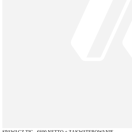
SPAWACZ TIG - €600 NETTO + ZAKWATEROWANIE -