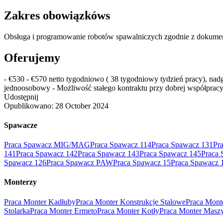
Zakres obowiązkóws
Obsługa i programowanie robotów spawalniczych zgodnie z dokument
Oferujemy
- €530 - €570 netto tygodniowo ( 38 tygodniowy tydzień pracy), n
jednoosobowy - Możliwość stałego kontraktu przy dobrej współprac
Udostępnij
Opublikowano:
28 October 2024
Spawacze
Praca Spawacz MIG/MAG
Praca Spawacz 114
Praca Spawacz 131
Pr
141
Praca Spawacz 142
Praca Spawacz 143
Praca Spawacz 145
Praca 
Spawacz 126
Praca Spawacz PAW
Praca Spawacz 15
Praca Spawacz 
Monterzy
Praca Monter Kadłuby
Praca Monter Konstrukcje Stalowe
Praca Mont
Stolarka
Praca Monter Ermeto
Praca Monter Kotły
Praca Monter Masz