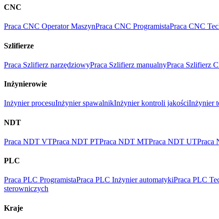
CNC
Praca CNC Operator Maszyn
Praca CNC Programista
Praca CNC Tec
Szlifierze
Praca Szlifierz narzędziowy
Praca Szlifierz manualny
Praca Szlifierz
Inżynierowie
Inżynier procesu
Inżynier spawalnik
Inżynier kontroli jakości
Inżynier 
NDT
Praca NDT VT
Praca NDT PT
Praca NDT MT
Praca NDT UT
Praca
PLC
Praca PLC Programista
Praca PLC Inżynier automatyki
Praca PLC Tec
sterowniczych
Kraje