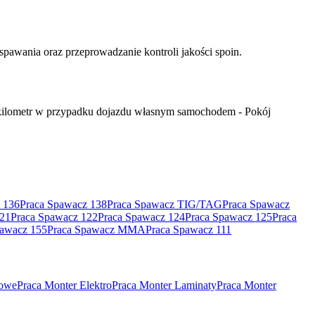
awania oraz przeprowadzanie kontroli jakości spoin.
a kilometr w przypadku dojazdu własnym samochodem - Pokój
 136
Praca Spawacz 138
Praca Spawacz TIG/TAG
Praca Spawacz
121
Praca Spawacz 122
Praca Spawacz 124
Praca Spawacz 125
Praca
pawacz 155
Praca Spawacz MMA
Praca Spawacz 111
rowe
Praca Monter Elektro
Praca Monter Laminaty
Praca Monter