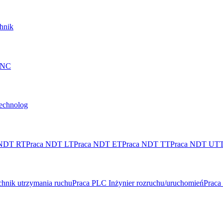
hnik
 CNC
technolog
 NDT RT
Praca NDT LT
Praca NDT ET
Praca NDT TT
Praca NDT UT
hnik utrzymania ruchu
Praca PLC Inżynier rozruchu/uruchomień
Praca