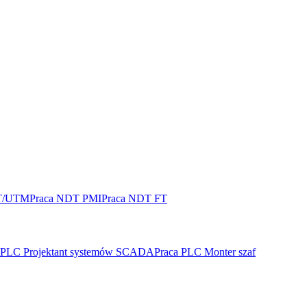
T/UTM
Praca NDT PMI
Praca NDT FT
 PLC Projektant systemów SCADA
Praca PLC Monter szaf