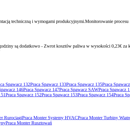
acją techniczną i wymogami produkcyjnymi.Monitorowanie procesu sp
adgodziny są dodatkowo - Zwrot kosztów paliwa w wysokości 0,23€ z
y
aca Spawacz 132
Praca Spawacz 133
Praca Spawacz 135
Praca Spawacz
Spawacz 146
Praca Spawacz 147
Praca Spawacz SAW
Praca Spawacz 
151
Praca Spawacz 152
Praca Spawacz 153
Praca Spawacz 154
Praca S
er Rurociągi
Praca Monter Systemy HVAC
Praca Monter Turbiny Wiat
yny
Praca Monter Rusztowań