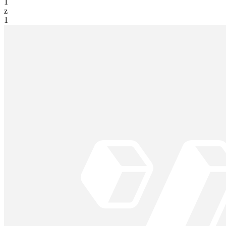
1
z
1