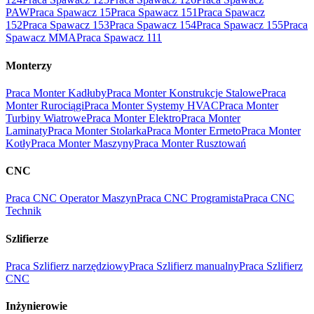
PAW
Praca Spawacz 15
Praca Spawacz 151
Praca Spawacz
152
Praca Spawacz 153
Praca Spawacz 154
Praca Spawacz 155
Praca
Spawacz MMA
Praca Spawacz 111
Monterzy
Praca Monter Kadłuby
Praca Monter Konstrukcje Stalowe
Praca
Monter Rurociągi
Praca Monter Systemy HVAC
Praca Monter
Turbiny Wiatrowe
Praca Monter Elektro
Praca Monter
Laminaty
Praca Monter Stolarka
Praca Monter Ermeto
Praca Monter
Kotły
Praca Monter Maszyny
Praca Monter Rusztowań
CNC
Praca CNC Operator Maszyn
Praca CNC Programista
Praca CNC
Technik
Szlifierze
Praca Szlifierz narzędziowy
Praca Szlifierz manualny
Praca Szlifierz
CNC
Inżynierowie