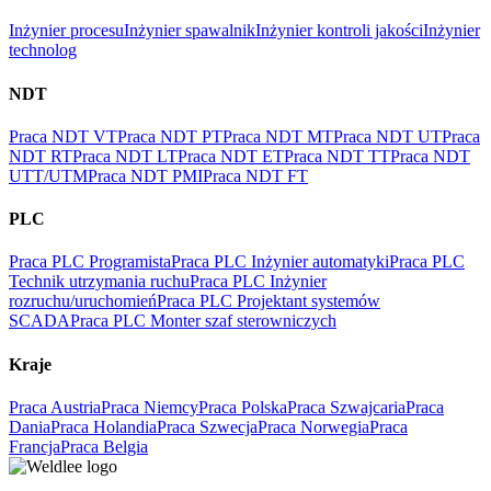
Inżynier procesu
Inżynier spawalnik
Inżynier kontroli jakości
Inżynier
technolog
NDT
Praca NDT VT
Praca NDT PT
Praca NDT MT
Praca NDT UT
Praca
NDT RT
Praca NDT LT
Praca NDT ET
Praca NDT TT
Praca NDT
UTT/UTM
Praca NDT PMI
Praca NDT FT
PLC
Praca PLC Programista
Praca PLC Inżynier automatyki
Praca PLC
Technik utrzymania ruchu
Praca PLC Inżynier
rozruchu/uruchomień
Praca PLC Projektant systemów
SCADA
Praca PLC Monter szaf sterowniczych
Kraje
Praca Austria
Praca Niemcy
Praca Polska
Praca Szwajcaria
Praca
Dania
Praca Holandia
Praca Szwecja
Praca Norwegia
Praca
Francja
Praca Belgia