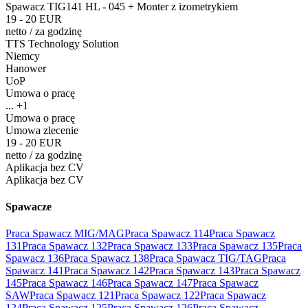
Spawacz TIG141 HL - 045 + Monter z izometrykiem
19 - 20 EUR
netto
/
za godzinę
TTS Technology Solution
Niemcy
Hanower
UoP
Umowa o pracę
... +1
Umowa o pracę
Umowa zlecenie
19 - 20 EUR
netto
/
za godzinę
Aplikacja bez CV
Aplikacja bez CV
Spawacze
Praca Spawacz MIG/MAG
Praca Spawacz 114
Praca Spawacz
131
Praca Spawacz 132
Praca Spawacz 133
Praca Spawacz 135
Praca
Spawacz 136
Praca Spawacz 138
Praca Spawacz TIG/TAG
Praca
Spawacz 141
Praca Spawacz 142
Praca Spawacz 143
Praca Spawacz
145
Praca Spawacz 146
Praca Spawacz 147
Praca Spawacz
SAW
Praca Spawacz 121
Praca Spawacz 122
Praca Spawacz
124
Praca Spawacz 125
Praca Spawacz 126
Praca Spawacz