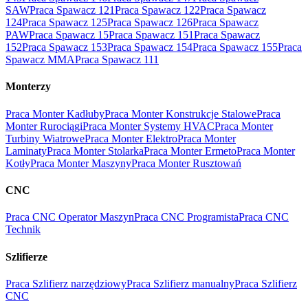
SAW
Praca Spawacz 121
Praca Spawacz 122
Praca Spawacz
124
Praca Spawacz 125
Praca Spawacz 126
Praca Spawacz
PAW
Praca Spawacz 15
Praca Spawacz 151
Praca Spawacz
152
Praca Spawacz 153
Praca Spawacz 154
Praca Spawacz 155
Praca
Spawacz MMA
Praca Spawacz 111
Monterzy
Praca Monter Kadłuby
Praca Monter Konstrukcje Stalowe
Praca
Monter Rurociągi
Praca Monter Systemy HVAC
Praca Monter
Turbiny Wiatrowe
Praca Monter Elektro
Praca Monter
Laminaty
Praca Monter Stolarka
Praca Monter Ermeto
Praca Monter
Kotły
Praca Monter Maszyny
Praca Monter Rusztowań
CNC
Praca CNC Operator Maszyn
Praca CNC Programista
Praca CNC
Technik
Szlifierze
Praca Szlifierz narzędziowy
Praca Szlifierz manualny
Praca Szlifierz
CNC