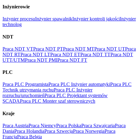
Inżynierowie
Inżynier procesu
Inżynier spawalnik
Inżynier kontroli jakości
Inżynier
technolog
NDT
Praca NDT VT
Praca NDT PT
Praca NDT MT
Praca NDT UT
Praca
NDT RT
Praca NDT LT
Praca NDT ET
Praca NDT TT
Praca NDT
UTT/UTM
Praca NDT PMI
Praca NDT FT
PLC
Praca PLC Programista
Praca PLC Inżynier automatyki
Praca PLC
Technik utrzymania ruchu
Praca PLC Inżynier
rozruchu/uruchomień
Praca PLC Projektant systemów
SCADA
Praca PLC Monter szaf sterowniczych
Kraje
Praca Austria
Praca Niemcy
Praca Polska
Praca Szwajcaria
Praca
Dania
Praca Holandia
Praca Szwecja
Praca Norwegia
Praca
Francja
Praca Belgia