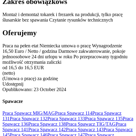
Zakres obowiązkóws
Montaż i demontaż tokarek i frezarek na produkcji, tylko pracę
ślusarskie bez spawania Czytanie rysunków technicznych
Oferujemy
Praca na pełen etat Niemiecka umowa o pracę Wynagrodzenie
16,50 Euro / Netto / godzina Darmowe zakwaterowanie, pokoje
jednoosobowe 24 dni urlopu w roku Po przepracowany tygodniu
możliwość otrzymania zaliczki
od 16,5 do 16,5 EUR
(netto)
(Umowa o pracę) za godzinę
Udostępnij
Opublikowano:
23 October 2024
Spawacze
Praca Spawacz MIG/MAG
Praca Spawacz 114
Praca Spawacz
131
Praca Spawacz 132
Praca Spawacz 133
Praca Spawacz 135
Praca
Spawacz 136
Praca Spawacz 138
Praca Spawacz TIG/TAG
Praca
Spawacz 141
Praca Spawacz 142
Praca Spawacz 143
Praca Spawacz
145
Praca Spawacz 146
Praca Spawacz 147
Praca Spawacz