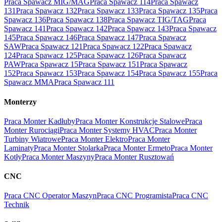
Praca Spawacz MIG/MAG
Praca Spawacz 114
Praca Spawacz
131
Praca Spawacz 132
Praca Spawacz 133
Praca Spawacz 135
Praca
Spawacz 136
Praca Spawacz 138
Praca Spawacz TIG/TAG
Praca
Spawacz 141
Praca Spawacz 142
Praca Spawacz 143
Praca Spawacz
145
Praca Spawacz 146
Praca Spawacz 147
Praca Spawacz
SAW
Praca Spawacz 121
Praca Spawacz 122
Praca Spawacz
124
Praca Spawacz 125
Praca Spawacz 126
Praca Spawacz
PAW
Praca Spawacz 15
Praca Spawacz 151
Praca Spawacz
152
Praca Spawacz 153
Praca Spawacz 154
Praca Spawacz 155
Praca
Spawacz MMA
Praca Spawacz 111
Monterzy
Praca Monter Kadłuby
Praca Monter Konstrukcje Stalowe
Praca
Monter Rurociągi
Praca Monter Systemy HVAC
Praca Monter
Turbiny Wiatrowe
Praca Monter Elektro
Praca Monter
Laminaty
Praca Monter Stolarka
Praca Monter Ermeto
Praca Monter
Kotły
Praca Monter Maszyny
Praca Monter Rusztowań
CNC
Praca CNC Operator Maszyn
Praca CNC Programista
Praca CNC
Technik