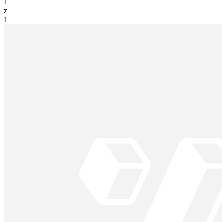
1
z
1