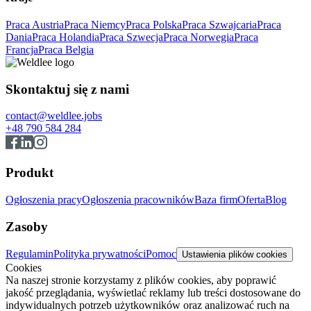
Praca Austria
Praca Niemcy
Praca Polska
Praca Szwajcaria
Praca
Dania
Praca Holandia
Praca Szwecja
Praca Norwegia
Praca
Francja
Praca Belgia
Skontaktuj się z nami
contact@weldlee.jobs
+48 790 584 284
Produkt
Ogłoszenia pracy
Ogłoszenia pracowników
Baza firm
Oferta
Blog
Zasoby
Regulamin
Polityka prywatności
Pomoc
Ustawienia plików cookies
Cookies
Na naszej stronie korzystamy z plików cookies, aby poprawić
jakość przeglądania, wyświetlać reklamy lub treści dostosowane do
indywidualnych potrzeb użytkowników oraz analizować ruch na