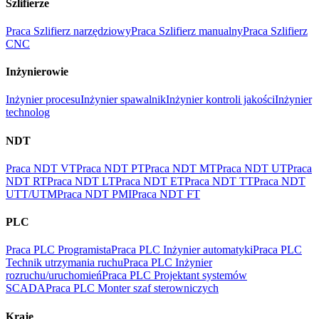
Szlifierze
Praca Szlifierz narzędziowy
Praca Szlifierz manualny
Praca Szlifierz
CNC
Inżynierowie
Inżynier procesu
Inżynier spawalnik
Inżynier kontroli jakości
Inżynier
technolog
NDT
Praca NDT VT
Praca NDT PT
Praca NDT MT
Praca NDT UT
Praca
NDT RT
Praca NDT LT
Praca NDT ET
Praca NDT TT
Praca NDT
UTT/UTM
Praca NDT PMI
Praca NDT FT
PLC
Praca PLC Programista
Praca PLC Inżynier automatyki
Praca PLC
Technik utrzymania ruchu
Praca PLC Inżynier
rozruchu/uruchomień
Praca PLC Projektant systemów
SCADA
Praca PLC Monter szaf sterowniczych
Kraje