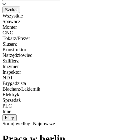
Szukaj
Wszystkie
Spawacz
Monter
CNC
Tokarz/Frezer
Ślusarz
Konstruktor
Narzędziowiec
Szlifierz
Inżynier
Inspektor
NDT
Brygadzista
Blacharz/Lakiernik
Elektryk
Sprzedaż
PLC
Inne
Filtry
Sortuj według:
Najnowsze
Praca w berlin