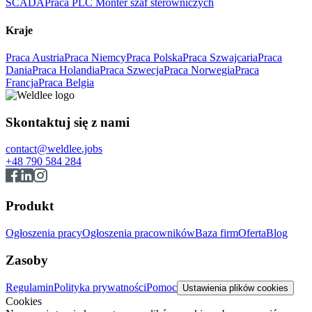
SCADA
Praca PLC Monter szaf sterowniczych
Kraje
Praca Austria
Praca Niemcy
Praca Polska
Praca Szwajcaria
Praca
Dania
Praca Holandia
Praca Szwecja
Praca Norwegia
Praca
Francja
Praca Belgia
Skontaktuj się z nami
contact@weldlee.jobs
+48 790 584 284
Produkt
Ogłoszenia pracy
Ogłoszenia pracowników
Baza firm
Oferta
Blog
Zasoby
Regulamin
Polityka prywatności
Pomoc
Ustawienia plików cookies
Cookies