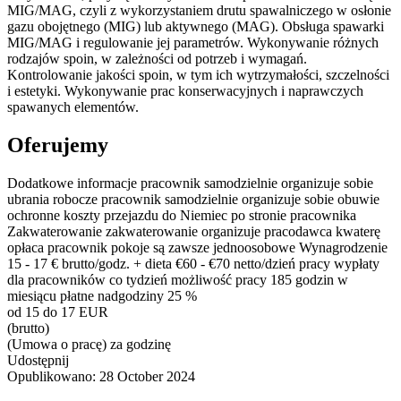
MIG/MAG, czyli z wykorzystaniem drutu spawalniczego w osłonie
gazu obojętnego (MIG) lub aktywnego (MAG). Obsługa spawarki
MIG/MAG i regulowanie jej parametrów. Wykonywanie różnych
rodzajów spoin, w zależności od potrzeb i wymagań.
Kontrolowanie jakości spoin, w tym ich wytrzymałości, szczelności
i estetyki. Wykonywanie prac konserwacyjnych i naprawczych
spawanych elementów.
Oferujemy
Dodatkowe informacje pracownik samodzielnie organizuje sobie
ubrania robocze pracownik samodzielnie organizuje sobie obuwie
ochronne koszty przejazdu do Niemiec po stronie pracownika
Zakwaterowanie zakwaterowanie organizuje pracodawca kwaterę
opłaca pracownik pokoje są zawsze jednoosobowe Wynagrodzenie
15 - 17 € brutto/godz. + dieta €60 - €70 netto/dzień pracy wypłaty
dla pracowników co tydzień możliwość pracy 185 godzin w
miesiącu płatne nadgodziny 25 %
od 15 do 17 EUR
(brutto)
(Umowa o pracę) za godzinę
Udostępnij
Opublikowano:
28 October 2024