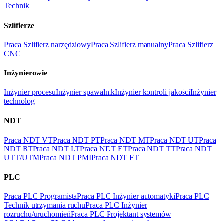
Technik
Szlifierze
Praca Szlifierz narzędziowy
Praca Szlifierz manualny
Praca Szlifierz
CNC
Inżynierowie
Inżynier procesu
Inżynier spawalnik
Inżynier kontroli jakości
Inżynier
technolog
NDT
Praca NDT VT
Praca NDT PT
Praca NDT MT
Praca NDT UT
Praca
NDT RT
Praca NDT LT
Praca NDT ET
Praca NDT TT
Praca NDT
UTT/UTM
Praca NDT PMI
Praca NDT FT
PLC
Praca PLC Programista
Praca PLC Inżynier automatyki
Praca PLC
Technik utrzymania ruchu
Praca PLC Inżynier
rozruchu/uruchomień
Praca PLC Projektant systemów