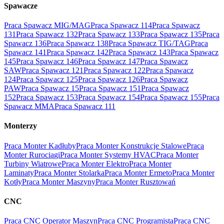
Spawacze
Praca Spawacz MIG/MAG
Praca Spawacz 114
Praca Spawacz
131
Praca Spawacz 132
Praca Spawacz 133
Praca Spawacz 135
Praca
Spawacz 136
Praca Spawacz 138
Praca Spawacz TIG/TAG
Praca
Spawacz 141
Praca Spawacz 142
Praca Spawacz 143
Praca Spawacz
145
Praca Spawacz 146
Praca Spawacz 147
Praca Spawacz
SAW
Praca Spawacz 121
Praca Spawacz 122
Praca Spawacz
124
Praca Spawacz 125
Praca Spawacz 126
Praca Spawacz
PAW
Praca Spawacz 15
Praca Spawacz 151
Praca Spawacz
152
Praca Spawacz 153
Praca Spawacz 154
Praca Spawacz 155
Praca
Spawacz MMA
Praca Spawacz 111
Monterzy
Praca Monter Kadłuby
Praca Monter Konstrukcje Stalowe
Praca
Monter Rurociągi
Praca Monter Systemy HVAC
Praca Monter
Turbiny Wiatrowe
Praca Monter Elektro
Praca Monter
Laminaty
Praca Monter Stolarka
Praca Monter Ermeto
Praca Monter
Kotły
Praca Monter Maszyny
Praca Monter Rusztowań
CNC
Praca CNC Operator Maszyn
Praca CNC Programista
Praca CNC