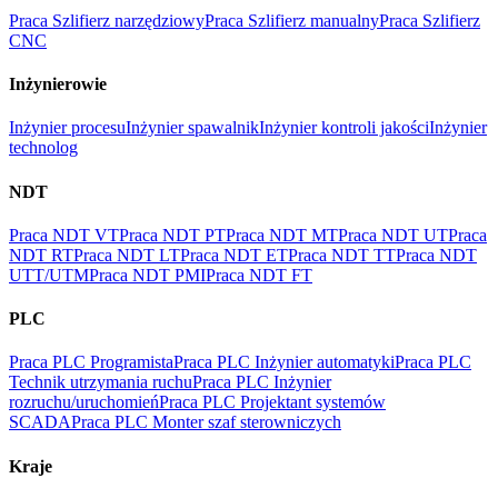
Praca Szlifierz narzędziowy
Praca Szlifierz manualny
Praca Szlifierz
CNC
Inżynierowie
Inżynier procesu
Inżynier spawalnik
Inżynier kontroli jakości
Inżynier
technolog
NDT
Praca NDT VT
Praca NDT PT
Praca NDT MT
Praca NDT UT
Praca
NDT RT
Praca NDT LT
Praca NDT ET
Praca NDT TT
Praca NDT
UTT/UTM
Praca NDT PMI
Praca NDT FT
PLC
Praca PLC Programista
Praca PLC Inżynier automatyki
Praca PLC
Technik utrzymania ruchu
Praca PLC Inżynier
rozruchu/uruchomień
Praca PLC Projektant systemów
SCADA
Praca PLC Monter szaf sterowniczych
Kraje