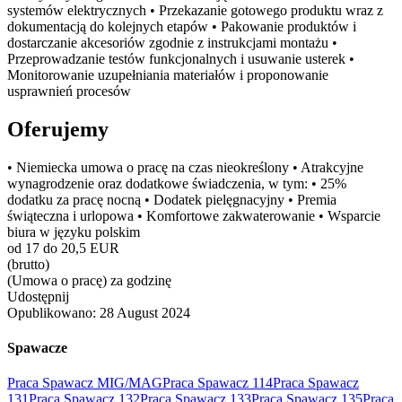
systemów elektrycznych • Przekazanie gotowego produktu wraz z
dokumentacją do kolejnych etapów • Pakowanie produktów i
dostarczanie akcesoriów zgodnie z instrukcjami montażu •
Przeprowadzanie testów funkcjonalnych i usuwanie usterek •
Monitorowanie uzupełniania materiałów i proponowanie
usprawnień procesów
Oferujemy
• Niemiecka umowa o pracę na czas nieokreślony • Atrakcyjne
wynagrodzenie oraz dodatkowe świadczenia, w tym: • 25%
dodatku za pracę nocną • Dodatek pielęgnacyjny • Premia
świąteczna i urlopowa • Komfortowe zakwaterowanie • Wsparcie
biura w języku polskim
od 17 do 20,5 EUR
(brutto)
(Umowa o pracę) za godzinę
Udostępnij
Opublikowano:
28 August 2024
Spawacze
Praca Spawacz MIG/MAG
Praca Spawacz 114
Praca Spawacz
131
Praca Spawacz 132
Praca Spawacz 133
Praca Spawacz 135
Praca