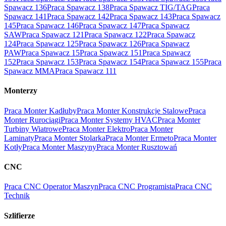
Spawacz 136
Praca Spawacz 138
Praca Spawacz TIG/TAG
Praca
Spawacz 141
Praca Spawacz 142
Praca Spawacz 143
Praca Spawacz
145
Praca Spawacz 146
Praca Spawacz 147
Praca Spawacz
SAW
Praca Spawacz 121
Praca Spawacz 122
Praca Spawacz
124
Praca Spawacz 125
Praca Spawacz 126
Praca Spawacz
PAW
Praca Spawacz 15
Praca Spawacz 151
Praca Spawacz
152
Praca Spawacz 153
Praca Spawacz 154
Praca Spawacz 155
Praca
Spawacz MMA
Praca Spawacz 111
Monterzy
Praca Monter Kadłuby
Praca Monter Konstrukcje Stalowe
Praca
Monter Rurociągi
Praca Monter Systemy HVAC
Praca Monter
Turbiny Wiatrowe
Praca Monter Elektro
Praca Monter
Laminaty
Praca Monter Stolarka
Praca Monter Ermeto
Praca Monter
Kotły
Praca Monter Maszyny
Praca Monter Rusztowań
CNC
Praca CNC Operator Maszyn
Praca CNC Programista
Praca CNC
Technik
Szlifierze