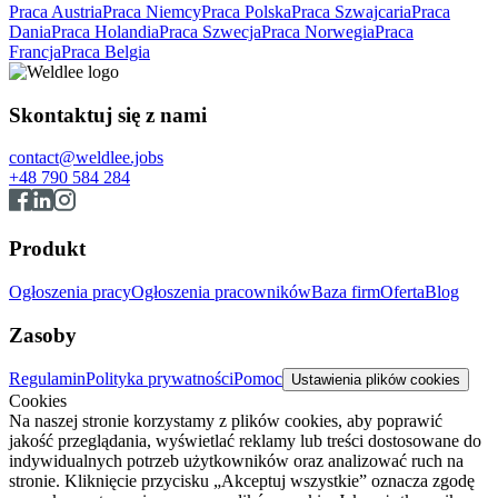
Praca Austria
Praca Niemcy
Praca Polska
Praca Szwajcaria
Praca
Dania
Praca Holandia
Praca Szwecja
Praca Norwegia
Praca
Francja
Praca Belgia
Skontaktuj się z nami
contact@weldlee.jobs
+48 790 584 284
Produkt
Ogłoszenia pracy
Ogłoszenia pracowników
Baza firm
Oferta
Blog
Zasoby
Regulamin
Polityka prywatności
Pomoc
Ustawienia plików cookies
Cookies
Na naszej stronie korzystamy z plików cookies, aby poprawić
jakość przeglądania, wyświetlać reklamy lub treści dostosowane do
indywidualnych potrzeb użytkowników oraz analizować ruch na
stronie. Kliknięcie przycisku „Akceptuj wszystkie” oznacza zgodę