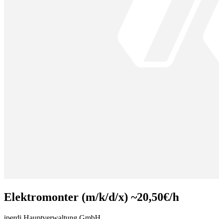
Elek­tro­monter (m/k/d/x) ~20,50€/h
iperdi Hauptverwaltung GmbH