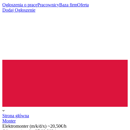
Ogłoszenia o pracę
Pracownicy
Baza firm
Oferta
Dodaj Ogłoszenie
Strona główna
Monter
Elek­tro­monter (m/k/d/x) ~20,50€/h