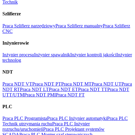
Technik
Szlifierze
Praca Szlifierz narzędziowy
Praca Szlifierz manualny
Praca Szlifierz
CNC
Inżynierowie
Inżynier procesu
Inżynier spawalnik
Inżynier kontroli jakości
Inżynier
technolog
NDT
Praca NDT VT
Praca NDT PT
Praca NDT MT
Praca NDT UT
Praca
NDT RT
Praca NDT LT
Praca NDT ET
Praca NDT TT
Praca NDT
UTT/UTM
Praca NDT PMI
Praca NDT FT
PLC
Praca PLC Programista
Praca PLC Inżynier automatyki
Praca PLC
Technik utrzymania ruchu
Praca PLC Inżynier
rozruchu/uruchomień
Praca PLC Projektant systemów
SCADA
Praca PLC Monter szaf sterowniczych