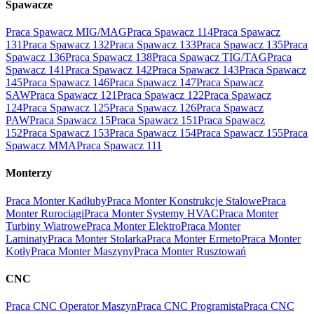
Spawacze
Praca Spawacz MIG/MAG
Praca Spawacz 114
Praca Spawacz
131
Praca Spawacz 132
Praca Spawacz 133
Praca Spawacz 135
Praca
Spawacz 136
Praca Spawacz 138
Praca Spawacz TIG/TAG
Praca
Spawacz 141
Praca Spawacz 142
Praca Spawacz 143
Praca Spawacz
145
Praca Spawacz 146
Praca Spawacz 147
Praca Spawacz
SAW
Praca Spawacz 121
Praca Spawacz 122
Praca Spawacz
124
Praca Spawacz 125
Praca Spawacz 126
Praca Spawacz
PAW
Praca Spawacz 15
Praca Spawacz 151
Praca Spawacz
152
Praca Spawacz 153
Praca Spawacz 154
Praca Spawacz 155
Praca
Spawacz MMA
Praca Spawacz 111
Monterzy
Praca Monter Kadłuby
Praca Monter Konstrukcje Stalowe
Praca
Monter Rurociągi
Praca Monter Systemy HVAC
Praca Monter
Turbiny Wiatrowe
Praca Monter Elektro
Praca Monter
Laminaty
Praca Monter Stolarka
Praca Monter Ermeto
Praca Monter
Kotły
Praca Monter Maszyny
Praca Monter Rusztowań
CNC
Praca CNC Operator Maszyn
Praca CNC Programista
Praca CNC