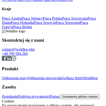
Kraje
Praca Austria
Praca Niemcy
Praca Polska
Praca Szwajcaria
Praca
Dania
Praca Holandia
Praca Szwecja
Praca Norwegia
Praca
Francja
Praca Belgia
Skontaktuj się z nami
contact@weldlee.jobs
+48 790 584 284
Produkt
Ogłoszenia pracy
Ogłoszenia pracowników
Baza firm
Oferta
Blog
Zasoby
Regulamin
Polityka prywatności
Pomoc
Ustawienia plików cookies
Cookies
Na naszej stronie korzystamy z plików cookies, aby poprawić