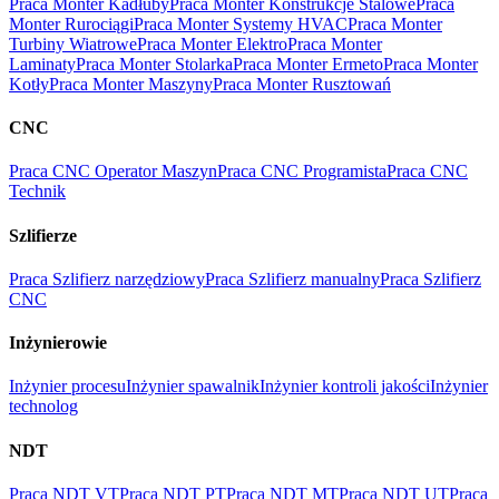
Praca Monter Kadłuby
Praca Monter Konstrukcje Stalowe
Praca
Monter Rurociągi
Praca Monter Systemy HVAC
Praca Monter
Turbiny Wiatrowe
Praca Monter Elektro
Praca Monter
Laminaty
Praca Monter Stolarka
Praca Monter Ermeto
Praca Monter
Kotły
Praca Monter Maszyny
Praca Monter Rusztowań
CNC
Praca CNC Operator Maszyn
Praca CNC Programista
Praca CNC
Technik
Szlifierze
Praca Szlifierz narzędziowy
Praca Szlifierz manualny
Praca Szlifierz
CNC
Inżynierowie
Inżynier procesu
Inżynier spawalnik
Inżynier kontroli jakości
Inżynier
technolog
NDT
Praca NDT VT
Praca NDT PT
Praca NDT MT
Praca NDT UT
Praca