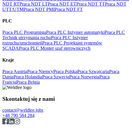
NDT RT
Praca NDT LT
Praca NDT ET
Praca NDT TT
Praca NDT
UTT/UTM
Praca NDT PMI
Praca NDT FT
PLC
Praca PLC Programista
Praca PLC Inżynier automatyki
Praca PLC
Technik utrzymania ruchu
Praca PLC Inżynier
rozruchu/uruchomień
Praca PLC Projektant systemów
SCADA
Praca PLC Monter szaf sterowniczych
Kraje
Praca Austria
Praca Niemcy
Praca Polska
Praca Szwajcaria
Praca
Dania
Praca Holandia
Praca Szwecja
Praca Norwegia
Praca
Francja
Praca Belgia
Skontaktuj się z nami
contact@weldlee.jobs
+48 790 584 284