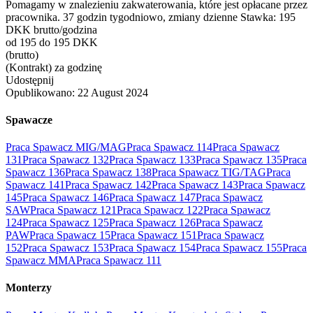
Pomagamy w znalezieniu zakwaterowania, które jest opłacane przez
pracownika. 37 godzin tygodniowo, zmiany dzienne Stawka: 195
DKK brutto/godzina
od 195 do 195 DKK
(brutto)
(Kontrakt) za godzinę
Udostępnij
Opublikowano:
22 August 2024
Spawacze
Praca Spawacz MIG/MAG
Praca Spawacz 114
Praca Spawacz
131
Praca Spawacz 132
Praca Spawacz 133
Praca Spawacz 135
Praca
Spawacz 136
Praca Spawacz 138
Praca Spawacz TIG/TAG
Praca
Spawacz 141
Praca Spawacz 142
Praca Spawacz 143
Praca Spawacz
145
Praca Spawacz 146
Praca Spawacz 147
Praca Spawacz
SAW
Praca Spawacz 121
Praca Spawacz 122
Praca Spawacz
124
Praca Spawacz 125
Praca Spawacz 126
Praca Spawacz
PAW
Praca Spawacz 15
Praca Spawacz 151
Praca Spawacz
152
Praca Spawacz 153
Praca Spawacz 154
Praca Spawacz 155
Praca
Spawacz MMA
Praca Spawacz 111
Monterzy