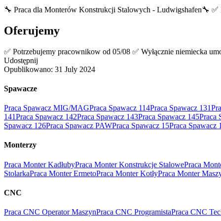
🔧 Praca dla Monterów Konstrukcji Stalowych - Ludwigshafen🔧 ✅ 
Oferujemy
✅ Potrzebujemy pracownikow od 05/08 ✅ Wyłącznie niemiecka umow
Udostępnij
Opublikowano:
31 July 2024
Spawacze
Praca Spawacz MIG/MAG
Praca Spawacz 114
Praca Spawacz 131
Pr
141
Praca Spawacz 142
Praca Spawacz 143
Praca Spawacz 145
Praca 
Spawacz 126
Praca Spawacz PAW
Praca Spawacz 15
Praca Spawacz 
Monterzy
Praca Monter Kadłuby
Praca Monter Konstrukcje Stalowe
Praca Mont
Stolarka
Praca Monter Ermeto
Praca Monter Kotły
Praca Monter Masz
CNC
Praca CNC Operator Maszyn
Praca CNC Programista
Praca CNC Tec