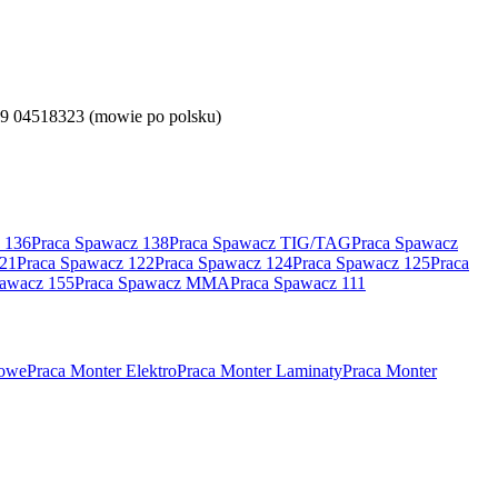
59 04518323 (mowie po polsku)
 136
Praca Spawacz 138
Praca Spawacz TIG/TAG
Praca Spawacz
121
Praca Spawacz 122
Praca Spawacz 124
Praca Spawacz 125
Praca
pawacz 155
Praca Spawacz MMA
Praca Spawacz 111
rowe
Praca Monter Elektro
Praca Monter Laminaty
Praca Monter