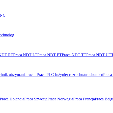
 CNC
technolog
 NDT RT
Praca NDT LT
Praca NDT ET
Praca NDT TT
Praca NDT UT
hnik utrzymania ruchu
Praca PLC Inżynier rozruchu/uruchomień
Praca
Praca Holandia
Praca Szwecja
Praca Norwegia
Praca Francja
Praca Belg