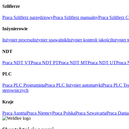
Szlifierze
Praca Szlifierz narzędziowy
Praca Szlifierz manualny
Praca Szlifierz
Inżynierowie
Inżynier procesu
Inżynier spawalnik
Inżynier kontroli jakości
Inżynier 
NDT
Praca NDT VT
Praca NDT PT
Praca NDT MT
Praca NDT UT
Praca
PLC
Praca PLC Programista
Praca PLC Inżynier automatyki
Praca PLC Tec
sterowniczych
Kraje
Praca Austria
Praca Niemcy
Praca Polska
Praca Szwajcaria
Praca Dania