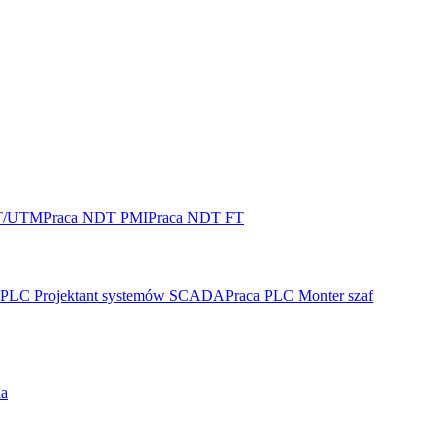
T/UTM
Praca NDT PMI
Praca NDT FT
 PLC Projektant systemów SCADA
Praca PLC Monter szaf
ia