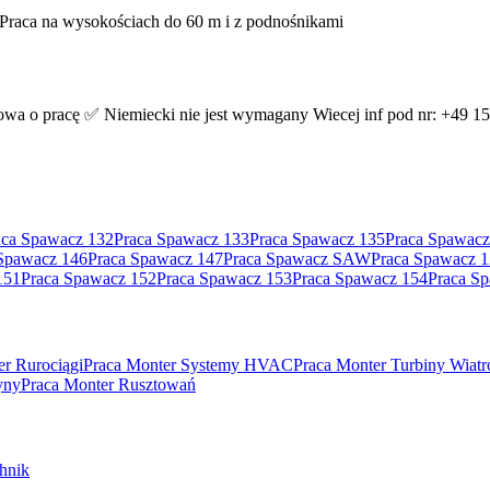
Praca na wysokościach do 60 m i z podnośnikami
a o pracę ✅ Niemiecki nie jest wymagany Wiecej inf pod nr: +49 1
aca Spawacz 132
Praca Spawacz 133
Praca Spawacz 135
Praca Spawacz
Spawacz 146
Praca Spawacz 147
Praca Spawacz SAW
Praca Spawacz 
151
Praca Spawacz 152
Praca Spawacz 153
Praca Spawacz 154
Praca S
er Rurociągi
Praca Monter Systemy HVAC
Praca Monter Turbiny Wiat
yny
Praca Monter Rusztowań
hnik