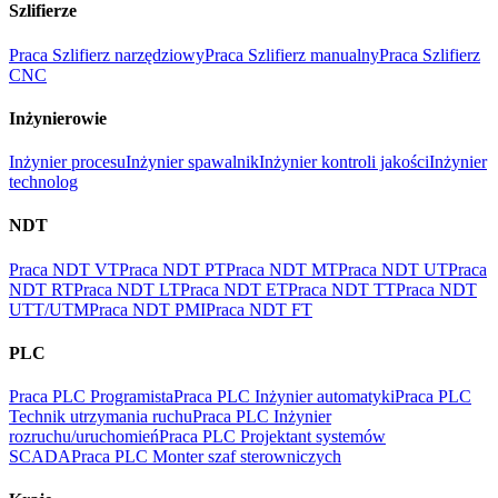
Szlifierze
Praca Szlifierz narzędziowy
Praca Szlifierz manualny
Praca Szlifierz
CNC
Inżynierowie
Inżynier procesu
Inżynier spawalnik
Inżynier kontroli jakości
Inżynier
technolog
NDT
Praca NDT VT
Praca NDT PT
Praca NDT MT
Praca NDT UT
Praca
NDT RT
Praca NDT LT
Praca NDT ET
Praca NDT TT
Praca NDT
UTT/UTM
Praca NDT PMI
Praca NDT FT
PLC
Praca PLC Programista
Praca PLC Inżynier automatyki
Praca PLC
Technik utrzymania ruchu
Praca PLC Inżynier
rozruchu/uruchomień
Praca PLC Projektant systemów
SCADA
Praca PLC Monter szaf sterowniczych