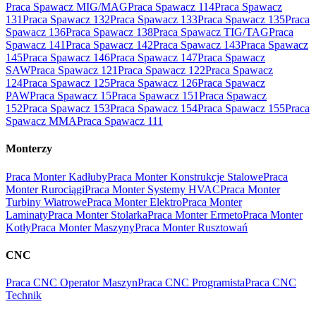
Praca Spawacz MIG/MAG
Praca Spawacz 114
Praca Spawacz
131
Praca Spawacz 132
Praca Spawacz 133
Praca Spawacz 135
Praca
Spawacz 136
Praca Spawacz 138
Praca Spawacz TIG/TAG
Praca
Spawacz 141
Praca Spawacz 142
Praca Spawacz 143
Praca Spawacz
145
Praca Spawacz 146
Praca Spawacz 147
Praca Spawacz
SAW
Praca Spawacz 121
Praca Spawacz 122
Praca Spawacz
124
Praca Spawacz 125
Praca Spawacz 126
Praca Spawacz
PAW
Praca Spawacz 15
Praca Spawacz 151
Praca Spawacz
152
Praca Spawacz 153
Praca Spawacz 154
Praca Spawacz 155
Praca
Spawacz MMA
Praca Spawacz 111
Monterzy
Praca Monter Kadłuby
Praca Monter Konstrukcje Stalowe
Praca
Monter Rurociągi
Praca Monter Systemy HVAC
Praca Monter
Turbiny Wiatrowe
Praca Monter Elektro
Praca Monter
Laminaty
Praca Monter Stolarka
Praca Monter Ermeto
Praca Monter
Kotły
Praca Monter Maszyny
Praca Monter Rusztowań
CNC
Praca CNC Operator Maszyn
Praca CNC Programista
Praca CNC
Technik