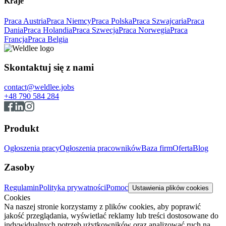
Kraje
Praca Austria
Praca Niemcy
Praca Polska
Praca Szwajcaria
Praca
Dania
Praca Holandia
Praca Szwecja
Praca Norwegia
Praca
Francja
Praca Belgia
Skontaktuj się z nami
contact@weldlee.jobs
+48 790 584 284
Produkt
Ogłoszenia pracy
Ogłoszenia pracowników
Baza firm
Oferta
Blog
Zasoby
Regulamin
Polityka prywatności
Pomoc
Ustawienia plików cookies
Cookies
Na naszej stronie korzystamy z plików cookies, aby poprawić
jakość przeglądania, wyświetlać reklamy lub treści dostosowane do
indywidualnych potrzeb użytkowników oraz analizować ruch na