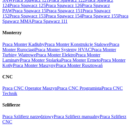
SAW
Praca Spawacz 121
Praca Spawacz 122
Praca Spawacz
124
Praca Spawacz 125
Praca Spawacz 126
Praca Spawacz
PAW
Praca Spawacz 15
Praca Spawacz 151
Praca Spawacz
152
Praca Spawacz 153
Praca Spawacz 154
Praca Spawacz 155
Praca
Spawacz MMA
Praca Spawacz 111
Monterzy
Praca Monter Kadłuby
Praca Monter Konstrukcje Stalowe
Praca
Monter Rurociągi
Praca Monter Systemy HVAC
Praca Monter
Turbiny Wiatrowe
Praca Monter Elektro
Praca Monter
Laminaty
Praca Monter Stolarka
Praca Monter Ermeto
Praca Monter
Kotły
Praca Monter Maszyny
Praca Monter Rusztowań
CNC
Praca CNC Operator Maszyn
Praca CNC Programista
Praca CNC
Technik
Szlifierze
Praca Szlifierz narzędziowy
Praca Szlifierz manualny
Praca Szlifierz
CNC