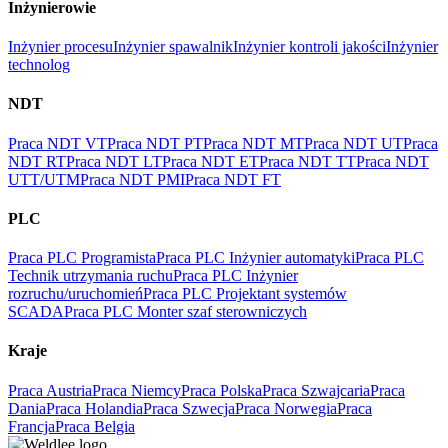
Inżynierowie
Inżynier procesu
Inżynier spawalnik
Inżynier kontroli jakości
Inżynier
technolog
NDT
Praca NDT VT
Praca NDT PT
Praca NDT MT
Praca NDT UT
Praca
NDT RT
Praca NDT LT
Praca NDT ET
Praca NDT TT
Praca NDT
UTT/UTM
Praca NDT PMI
Praca NDT FT
PLC
Praca PLC Programista
Praca PLC Inżynier automatyki
Praca PLC
Technik utrzymania ruchu
Praca PLC Inżynier
rozruchu/uruchomień
Praca PLC Projektant systemów
SCADA
Praca PLC Monter szaf sterowniczych
Kraje
Praca Austria
Praca Niemcy
Praca Polska
Praca Szwajcaria
Praca
Dania
Praca Holandia
Praca Szwecja
Praca Norwegia
Praca
Francja
Praca Belgia