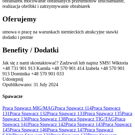
obrabiarek mocowanie obrabianych przedmiotów uruchamianie,
realizacja obróbki i zatrzymywanie obrabiarek
Oferujemy
umowa o pracę na warunkach niemieckich atrakcyjne stawki
dodatki i premie
Benefity / Dodatki
Jak się z nami skontaktować? Zadzwoń lub napisz SMS! Wiktoria
+48 731 901 913 Kamila +48 570 901 414 Izabela +48 570 901
913 Dominika +48 570 901 033
Udostępnij
Opublikowano:
31 July 2024
Spawacze
Praca Spawacz MIG/MAG
Praca Spawacz 114
Praca Spawacz
131
Praca Spawacz 132
Praca Spawacz 133
Praca Spawacz 135
Praca
Spawacz 136
Praca Spawacz 138
Praca Spawacz TIG/TAG
Praca
Spawacz 141
Praca Spawacz 142
Praca Spawacz 143
Praca Spawacz
145
Praca Spawacz 146
Praca Spawacz 147
Praca Spawacz