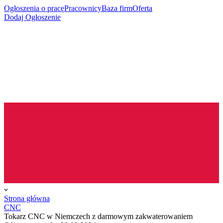
Ogłoszenia o pracę
Pracownicy
Baza firm
Oferta
Dodaj Ogłoszenie
Strona główna
CNC
Tokarz CNC w Niemczech z darmowym zakwaterowaniem