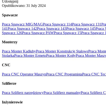
Udostępnij
Opublikowano:
31 July 2024
Spawacze
Praca Spawacz MIG/MAG
Praca Spawacz 114
Praca Spawacz 131
Pr
141
Praca Spawacz 142
Praca Spawacz 143
Praca Spawacz 145
Praca 
Spawacz 126
Praca Spawacz PAW
Praca Spawacz 15
Praca Spawacz 
Monterzy
Praca Monter Kadłuby
Praca Monter Konstrukcje Stalowe
Praca Mont
Stolarka
Praca Monter Ermeto
Praca Monter Kotły
Praca Monter Masz
CNC
Praca CNC Operator Maszyn
Praca CNC Programista
Praca CNC Tec
Szlifierze
Praca Szlifierz narzędziowy
Praca Szlifierz manualny
Praca Szlifierz
Inżynierowie