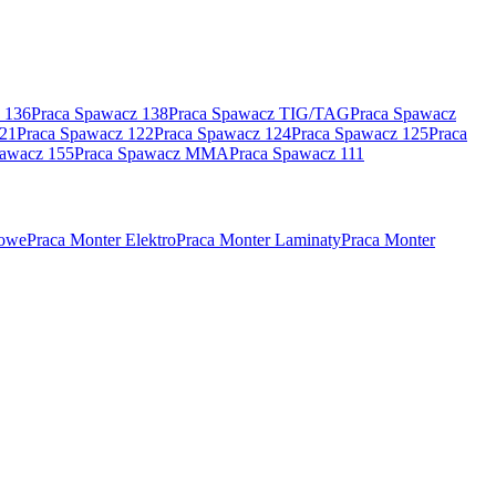
 136
Praca Spawacz 138
Praca Spawacz TIG/TAG
Praca Spawacz
121
Praca Spawacz 122
Praca Spawacz 124
Praca Spawacz 125
Praca
pawacz 155
Praca Spawacz MMA
Praca Spawacz 111
rowe
Praca Monter Elektro
Praca Monter Laminaty
Praca Monter