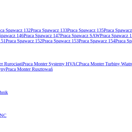
aca Spawacz 132
Praca Spawacz 133
Praca Spawacz 135
Praca Spawacz
Spawacz 146
Praca Spawacz 147
Praca Spawacz SAW
Praca Spawacz 
151
Praca Spawacz 152
Praca Spawacz 153
Praca Spawacz 154
Praca S
er Rurociągi
Praca Monter Systemy HVAC
Praca Monter Turbiny Wiat
yny
Praca Monter Rusztowań
hnik
 CNC