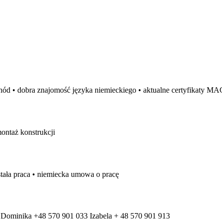
chód • dobra znajomość języka niemieckiego • aktualne certyfikaty M
ontaż konstrukcji
tała praca • niemiecka umowa o pracę
14 Dominika +48 570 901 033 Izabela + 48 570 901 913