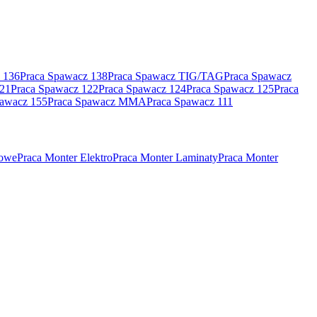
 136
Praca Spawacz 138
Praca Spawacz TIG/TAG
Praca Spawacz
121
Praca Spawacz 122
Praca Spawacz 124
Praca Spawacz 125
Praca
pawacz 155
Praca Spawacz MMA
Praca Spawacz 111
rowe
Praca Monter Elektro
Praca Monter Laminaty
Praca Monter