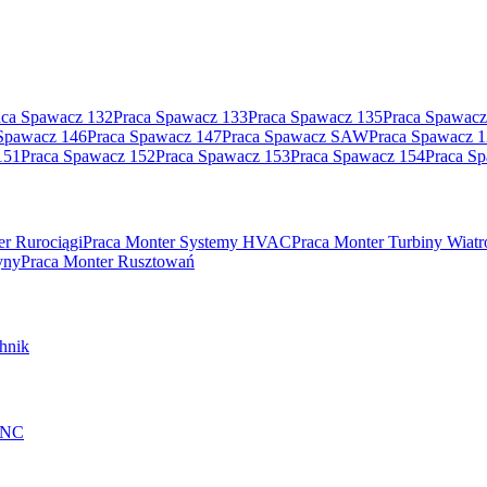
aca Spawacz 132
Praca Spawacz 133
Praca Spawacz 135
Praca Spawacz
Spawacz 146
Praca Spawacz 147
Praca Spawacz SAW
Praca Spawacz 
151
Praca Spawacz 152
Praca Spawacz 153
Praca Spawacz 154
Praca S
er Rurociągi
Praca Monter Systemy HVAC
Praca Monter Turbiny Wiat
yny
Praca Monter Rusztowań
hnik
 CNC