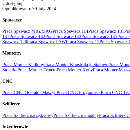
Udostępnij
Opublikowano:
30 July 2024
Spawacze
Praca Spawacz MIG/MAG
Praca Spawacz 114
Praca Spawacz 131
Pr
141
Praca Spawacz 142
Praca Spawacz 143
Praca Spawacz 145
Praca 
Spawacz 126
Praca Spawacz PAW
Praca Spawacz 15
Praca Spawacz 
Monterzy
Praca Monter Kadłuby
Praca Monter Konstrukcje Stalowe
Praca Mont
Stolarka
Praca Monter Ermeto
Praca Monter Kotły
Praca Monter Masz
CNC
Praca CNC Operator Maszyn
Praca CNC Programista
Praca CNC Tec
Szlifierze
Praca Szlifierz narzędziowy
Praca Szlifierz manualny
Praca Szlifierz
Inżynierowie