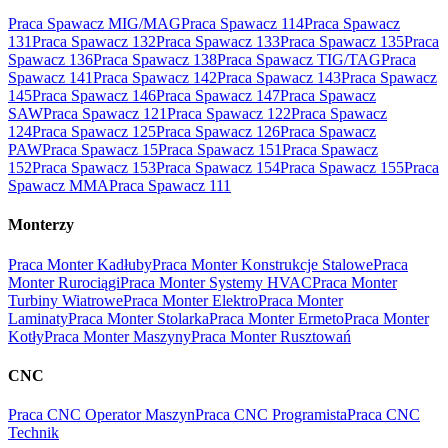
Praca Spawacz MIG/MAG
Praca Spawacz 114
Praca Spawacz
131
Praca Spawacz 132
Praca Spawacz 133
Praca Spawacz 135
Praca
Spawacz 136
Praca Spawacz 138
Praca Spawacz TIG/TAG
Praca
Spawacz 141
Praca Spawacz 142
Praca Spawacz 143
Praca Spawacz
145
Praca Spawacz 146
Praca Spawacz 147
Praca Spawacz
SAW
Praca Spawacz 121
Praca Spawacz 122
Praca Spawacz
124
Praca Spawacz 125
Praca Spawacz 126
Praca Spawacz
PAW
Praca Spawacz 15
Praca Spawacz 151
Praca Spawacz
152
Praca Spawacz 153
Praca Spawacz 154
Praca Spawacz 155
Praca
Spawacz MMA
Praca Spawacz 111
Monterzy
Praca Monter Kadłuby
Praca Monter Konstrukcje Stalowe
Praca
Monter Rurociągi
Praca Monter Systemy HVAC
Praca Monter
Turbiny Wiatrowe
Praca Monter Elektro
Praca Monter
Laminaty
Praca Monter Stolarka
Praca Monter Ermeto
Praca Monter
Kotły
Praca Monter Maszyny
Praca Monter Rusztowań
CNC
Praca CNC Operator Maszyn
Praca CNC Programista
Praca CNC
Technik