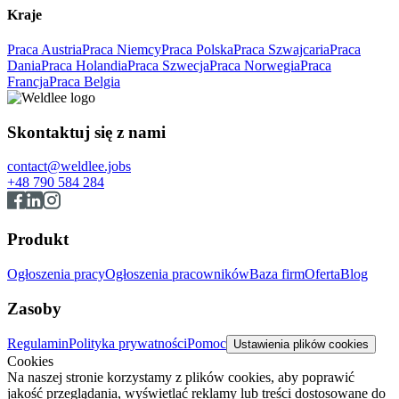
Kraje
Praca Austria
Praca Niemcy
Praca Polska
Praca Szwajcaria
Praca
Dania
Praca Holandia
Praca Szwecja
Praca Norwegia
Praca
Francja
Praca Belgia
Skontaktuj się z nami
contact@weldlee.jobs
+48 790 584 284
Produkt
Ogłoszenia pracy
Ogłoszenia pracowników
Baza firm
Oferta
Blog
Zasoby
Regulamin
Polityka prywatności
Pomoc
Ustawienia plików cookies
Cookies
Na naszej stronie korzystamy z plików cookies, aby poprawić
jakość przeglądania, wyświetlać reklamy lub treści dostosowane do