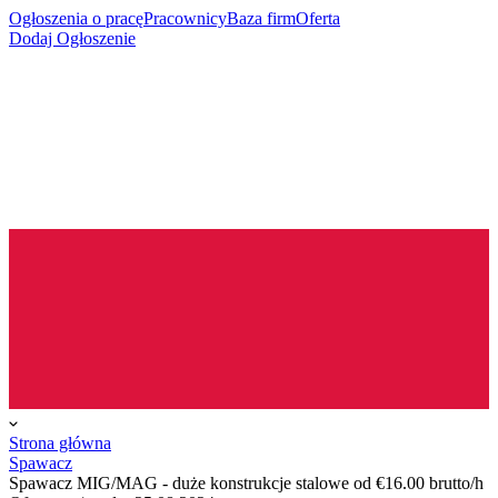
Ogłoszenia o pracę
Pracownicy
Baza firm
Oferta
Dodaj Ogłoszenie
Strona główna
Spawacz
Spawacz MIG/MAG - duże konstrukcje stalowe od €16.00 brutto/h