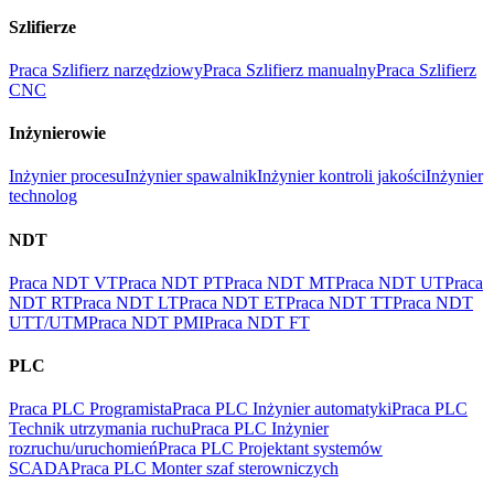
Szlifierze
Praca Szlifierz narzędziowy
Praca Szlifierz manualny
Praca Szlifierz
CNC
Inżynierowie
Inżynier procesu
Inżynier spawalnik
Inżynier kontroli jakości
Inżynier
technolog
NDT
Praca NDT VT
Praca NDT PT
Praca NDT MT
Praca NDT UT
Praca
NDT RT
Praca NDT LT
Praca NDT ET
Praca NDT TT
Praca NDT
UTT/UTM
Praca NDT PMI
Praca NDT FT
PLC
Praca PLC Programista
Praca PLC Inżynier automatyki
Praca PLC
Technik utrzymania ruchu
Praca PLC Inżynier
rozruchu/uruchomień
Praca PLC Projektant systemów
SCADA
Praca PLC Monter szaf sterowniczych