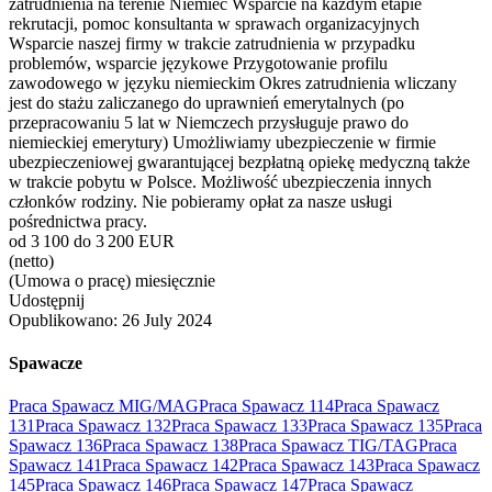
zatrudnienia na terenie Niemiec Wsparcie na każdym etapie
rekrutacji, pomoc konsultanta w sprawach organizacyjnych
Wsparcie naszej firmy w trakcie zatrudnienia w przypadku
problemów, wsparcie językowe Przygotowanie profilu
zawodowego w języku niemieckim Okres zatrudnienia wliczany
jest do stażu zaliczanego do uprawnień emerytalnych (po
przepracowaniu 5 lat w Niemczech przysługuje prawo do
niemieckiej emerytury) Umożliwiamy ubezpieczenie w firmie
ubezpieczeniowej gwarantującej bezpłatną opiekę medyczną także
w trakcie pobytu w Polsce. Możliwość ubezpieczenia innych
członków rodziny. Nie pobieramy opłat za nasze usługi
pośrednictwa pracy.
od 3 100 do 3 200 EUR
(netto)
(Umowa o pracę) miesięcznie
Udostępnij
Opublikowano:
26 July 2024
Spawacze
Praca Spawacz MIG/MAG
Praca Spawacz 114
Praca Spawacz
131
Praca Spawacz 132
Praca Spawacz 133
Praca Spawacz 135
Praca
Spawacz 136
Praca Spawacz 138
Praca Spawacz TIG/TAG
Praca
Spawacz 141
Praca Spawacz 142
Praca Spawacz 143
Praca Spawacz
145
Praca Spawacz 146
Praca Spawacz 147
Praca Spawacz