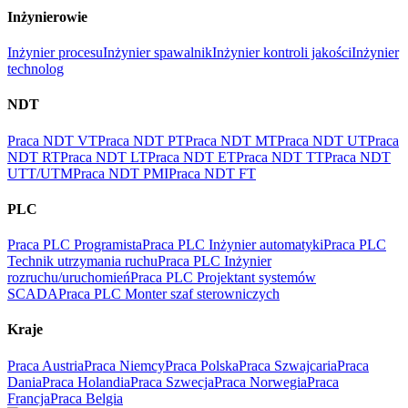
Inżynierowie
Inżynier procesu
Inżynier spawalnik
Inżynier kontroli jakości
Inżynier
technolog
NDT
Praca NDT VT
Praca NDT PT
Praca NDT MT
Praca NDT UT
Praca
NDT RT
Praca NDT LT
Praca NDT ET
Praca NDT TT
Praca NDT
UTT/UTM
Praca NDT PMI
Praca NDT FT
PLC
Praca PLC Programista
Praca PLC Inżynier automatyki
Praca PLC
Technik utrzymania ruchu
Praca PLC Inżynier
rozruchu/uruchomień
Praca PLC Projektant systemów
SCADA
Praca PLC Monter szaf sterowniczych
Kraje
Praca Austria
Praca Niemcy
Praca Polska
Praca Szwajcaria
Praca
Dania
Praca Holandia
Praca Szwecja
Praca Norwegia
Praca
Francja
Praca Belgia