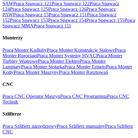
SAW
Praca Spawacz 121
Praca Spawacz 122
Praca Spawacz
124
Praca Spawacz 125
Praca Spawacz 126
Praca Spawacz
PAW
Praca Spawacz 15
Praca Spawacz 151
Praca Spawacz
152
Praca Spawacz 153
Praca Spawacz 154
Praca Spawacz 155
Praca
Spawacz MMA
Praca Spawacz 111
Monterzy
Praca Monter Kadłuby
Praca Monter Konstrukcje Stalowe
Praca
Monter Rurociągi
Praca Monter Systemy HVAC
Praca Monter
Turbiny Wiatrowe
Praca Monter Elektro
Praca Monter
Laminaty
Praca Monter Stolarka
Praca Monter Ermeto
Praca Monter
Kotły
Praca Monter Maszyny
Praca Monter Rusztowań
CNC
Praca CNC Operator Maszyn
Praca CNC Programista
Praca CNC
Technik
Szlifierze
Praca Szlifierz narzędziowy
Praca Szlifierz manualny
Praca Szlifierz
CNC