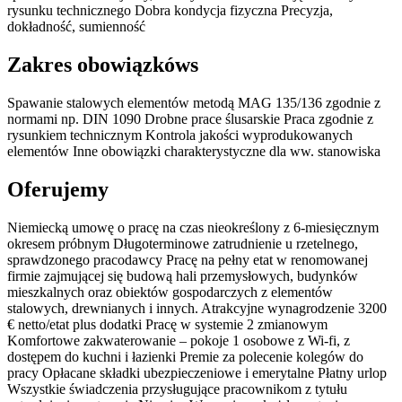
rysunku technicznego Dobra kondycja fizyczna Precyzja,
dokładność, sumienność
Zakres obowiązkóws
Spawanie stalowych elementów metodą MAG 135/136 zgodnie z
normami np. DIN 1090 Drobne prace ślusarskie Praca zgodnie z
rysunkiem technicznym Kontrola jakości wyprodukowanych
elementów Inne obowiązki charakterystyczne dla ww. stanowiska
Oferujemy
Niemiecką umowę o pracę na czas nieokreślony z 6-miesięcznym
okresem próbnym Długoterminowe zatrudnienie u rzetelnego,
sprawdzonego pracodawcy Pracę na pełny etat w renomowanej
firmie zajmującej się budową hali przemysłowych, budynków
mieszkalnych oraz obiektów gospodarczych z elementów
stalowych, drewnianych i innych. Atrakcyjne wynagrodzenie 3200
€ netto/etat plus dodatki Pracę w systemie 2 zmianowym
Komfortowe zakwaterowanie – pokoje 1 osobowe z Wi-fi, z
dostępem do kuchni i łazienki Premie za polecenie kolegów do
pracy Opłacane składki ubezpieczeniowe i emerytalne Płatny urlop
Wszystkie świadczenia przysługujące pracownikom z tytułu