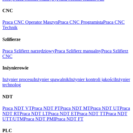
CNC
Praca CNC Operator Maszyn
Praca CNC Programista
Praca CNC
Technik
Szlifierze
Praca Szlifierz narzędziowy
Praca Szlifierz manualny
Praca Szlifierz
CNC
Inżynierowie
Inżynier procesu
Inżynier spawalnik
Inżynier kontroli jakości
Inżynier
technolog
NDT
Praca NDT VT
Praca NDT PT
Praca NDT MT
Praca NDT UT
Praca
NDT RT
Praca NDT LT
Praca NDT ET
Praca NDT TT
Praca NDT
UTT/UTM
Praca NDT PMI
Praca NDT FT
PLC