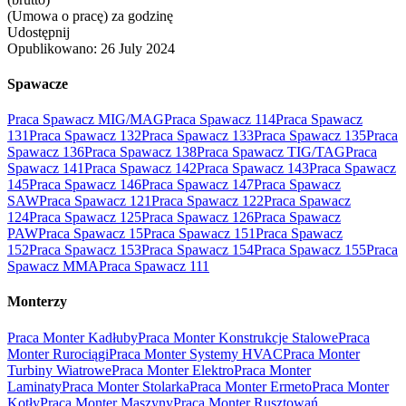
(Umowa o pracę) za godzinę
Udostępnij
Opublikowano:
26 July 2024
Spawacze
Praca Spawacz MIG/MAG
Praca Spawacz 114
Praca Spawacz
131
Praca Spawacz 132
Praca Spawacz 133
Praca Spawacz 135
Praca
Spawacz 136
Praca Spawacz 138
Praca Spawacz TIG/TAG
Praca
Spawacz 141
Praca Spawacz 142
Praca Spawacz 143
Praca Spawacz
145
Praca Spawacz 146
Praca Spawacz 147
Praca Spawacz
SAW
Praca Spawacz 121
Praca Spawacz 122
Praca Spawacz
124
Praca Spawacz 125
Praca Spawacz 126
Praca Spawacz
PAW
Praca Spawacz 15
Praca Spawacz 151
Praca Spawacz
152
Praca Spawacz 153
Praca Spawacz 154
Praca Spawacz 155
Praca
Spawacz MMA
Praca Spawacz 111
Monterzy
Praca Monter Kadłuby
Praca Monter Konstrukcje Stalowe
Praca
Monter Rurociągi
Praca Monter Systemy HVAC
Praca Monter
Turbiny Wiatrowe
Praca Monter Elektro
Praca Monter
Laminaty
Praca Monter Stolarka
Praca Monter Ermeto
Praca Monter
Kotły
Praca Monter Maszyny
Praca Monter Rusztowań