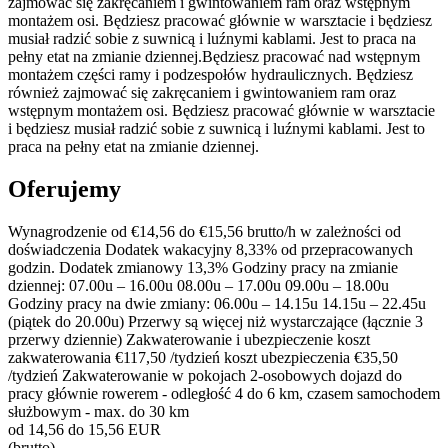
zajmować się zakręcaniem i gwintowaniem ram oraz wstępnym
montażem osi. Będziesz pracować głównie w warsztacie i będziesz
musiał radzić sobie z suwnicą i luźnymi kablami. Jest to praca na
pełny etat na zmianie dziennej.Będziesz pracować nad wstępnym
montażem części ramy i podzespołów hydraulicznych. Będziesz
również zajmować się zakręcaniem i gwintowaniem ram oraz
wstępnym montażem osi. Będziesz pracować głównie w warsztacie
i będziesz musiał radzić sobie z suwnicą i luźnymi kablami. Jest to
praca na pełny etat na zmianie dziennej.
Oferujemy
Wynagrodzenie od €14,56 do €15,56 brutto/h w zależności od
doświadczenia Dodatek wakacyjny 8,33% od przepracowanych
godzin. Dodatek zmianowy 13,3% Godziny pracy na zmianie
dziennej: 07.00u – 16.00u 08.00u – 17.00u 09.00u – 18.00u
Godziny pracy na dwie zmiany: 06.00u – 14.15u 14.15u – 22.45u
(piątek do 20.00u) Przerwy są więcej niż wystarczające (łącznie 3
przerwy dziennie) Zakwaterowanie i ubezpieczenie koszt
zakwaterowania €117,50 /tydzień koszt ubezpieczenia €35,50
/tydzień Zakwaterowanie w pokojach 2-osobowych dojazd do
pracy głównie rowerem - odległość 4 do 6 km, czasem samochodem
służbowym - max. do 30 km
od 14,56 do 15,56 EUR
(brutto)