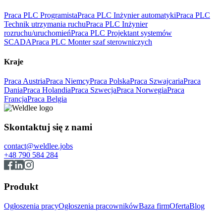
Praca PLC Programista
Praca PLC Inżynier automatyki
Praca PLC
Technik utrzymania ruchu
Praca PLC Inżynier
rozruchu/uruchomień
Praca PLC Projektant systemów
SCADA
Praca PLC Monter szaf sterowniczych
Kraje
Praca Austria
Praca Niemcy
Praca Polska
Praca Szwajcaria
Praca
Dania
Praca Holandia
Praca Szwecja
Praca Norwegia
Praca
Francja
Praca Belgia
Skontaktuj się z nami
contact@weldlee.jobs
+48 790 584 284
Produkt
Ogłoszenia pracy
Ogłoszenia pracowników
Baza firm
Oferta
Blog