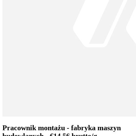
Pracownik montażu - fabryka maszyn
budowlanych - €14,56 brutto/g