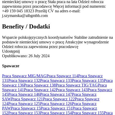
niemieckiej umowy o pracę Stała praca na lata Odzież robocza
zapewniona przez pracodawcę Więcej informacji pod numerem:
+49 159 045 18323 Prześlij CV na adres e-mail:
j.szymanska@aibgmbh.com
Benefity / Dodatki
Wsparcie polskojęzycznych koordynatorów Stabilne zatrudnienie na
podstawie niemieckiej umowy o pracę Atrakcyjne wynagrodzenie
Odzież robocza zapewniona przez pracodawcę
Udostępnij
Opublikowano:
26 July 2024
Spawacze
Praca Spawacz MIG/MAG
Praca Spawacz 114
Praca Spawacz
131
Praca Spawacz 132
Praca Spawacz 133
Praca Spawacz 135
Praca
Spawacz 136
Praca Spawacz 138
Praca Spawacz TIG/TAG
Praca
Spawacz 141
Praca Spawacz 142
Praca Spawacz 143
Praca Spawacz
145
Praca Spawacz 146
Praca Spawacz 147
Praca Spawacz
SAW
Praca Spawacz 121
Praca Spawacz 122
Praca Spawacz
124
Praca Spawacz 125
Praca Spawacz 126
Praca Spawacz
PAW
Praca Spawacz 15
Praca Spawacz 151
Praca Spawacz
152
Praca Spawacz 153
Praca Spawacz 154
Praca Spawacz 155
Praca