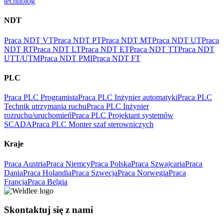
technolog
NDT
Praca NDT VT
Praca NDT PT
Praca NDT MT
Praca NDT UT
Praca
NDT RT
Praca NDT LT
Praca NDT ET
Praca NDT TT
Praca NDT
UTT/UTM
Praca NDT PMI
Praca NDT FT
PLC
Praca PLC Programista
Praca PLC Inżynier automatyki
Praca PLC
Technik utrzymania ruchu
Praca PLC Inżynier
rozruchu/uruchomień
Praca PLC Projektant systemów
SCADA
Praca PLC Monter szaf sterowniczych
Kraje
Praca Austria
Praca Niemcy
Praca Polska
Praca Szwajcaria
Praca
Dania
Praca Holandia
Praca Szwecja
Praca Norwegia
Praca
Francja
Praca Belgia
Skontaktuj się z nami