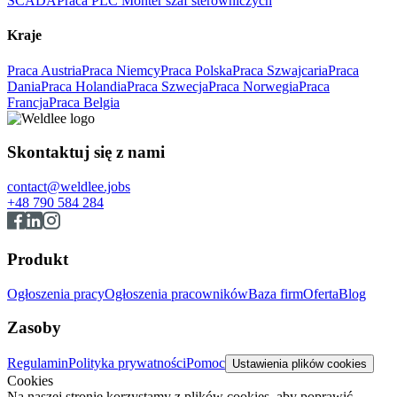
SCADA
Praca PLC Monter szaf sterowniczych
Kraje
Praca Austria
Praca Niemcy
Praca Polska
Praca Szwajcaria
Praca
Dania
Praca Holandia
Praca Szwecja
Praca Norwegia
Praca
Francja
Praca Belgia
Skontaktuj się z nami
contact@weldlee.jobs
+48 790 584 284
Produkt
Ogłoszenia pracy
Ogłoszenia pracowników
Baza firm
Oferta
Blog
Zasoby
Regulamin
Polityka prywatności
Pomoc
Ustawienia plików cookies
Cookies
Na naszej stronie korzystamy z plików cookies, aby poprawić