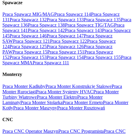
Spawacze
Praca Spawacz MIG/MAG
Praca Spawacz 114
Praca Spawacz
131
Praca Spawacz 132
Praca Spawacz 133
Praca Spawacz 135
Praca
Spawacz 136
Praca Spawacz 138
Praca Spawacz TIG/TAG
Praca
Spawacz 141
Praca Spawacz 142
Praca Spawacz 143
Praca Spawacz
145
Praca Spawacz 146
Praca Spawacz 147
Praca Spawacz
SAW
Praca Spawacz 121
Praca Spawacz 122
Praca Spawacz
124
Praca Spawacz 125
Praca Spawacz 126
Praca Spawacz
PAW
Praca Spawacz 15
Praca Spawacz 151
Praca Spawacz
152
Praca Spawacz 153
Praca Spawacz 154
Praca Spawacz 155
Praca
Spawacz MMA
Praca Spawacz 111
Monterzy
Praca Monter Kadłuby
Praca Monter Konstrukcje Stalowe
Praca
Monter Rurociągi
Praca Monter Systemy HVAC
Praca Monter
Turbiny Wiatrowe
Praca Monter Elektro
Praca Monter
Laminaty
Praca Monter Stolarka
Praca Monter Ermeto
Praca Monter
Kotły
Praca Monter Maszyny
Praca Monter Rusztowań
CNC
Praca CNC Operator Maszyn
Praca CNC Programista
Praca CNC