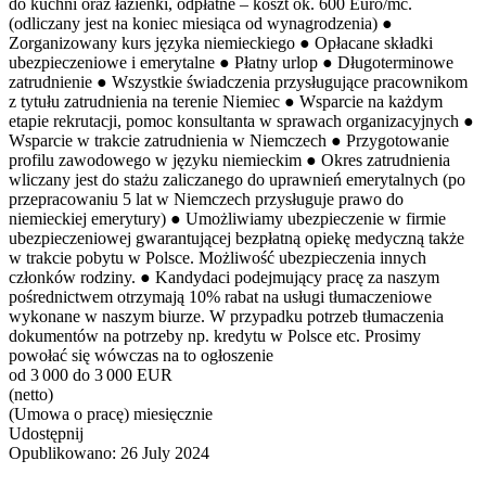
do kuchni oraz łazienki, odpłatne – koszt ok. 600 Euro/mc.
(odliczany jest na koniec miesiąca od wynagrodzenia) ●
Zorganizowany kurs języka niemieckiego ● Opłacane składki
ubezpieczeniowe i emerytalne ● Płatny urlop ● Długoterminowe
zatrudnienie ● Wszystkie świadczenia przysługujące pracownikom
z tytułu zatrudnienia na terenie Niemiec ● Wsparcie na każdym
etapie rekrutacji, pomoc konsultanta w sprawach organizacyjnych ●
Wsparcie w trakcie zatrudnienia w Niemczech ● Przygotowanie
profilu zawodowego w języku niemieckim ● Okres zatrudnienia
wliczany jest do stażu zaliczanego do uprawnień emerytalnych (po
przepracowaniu 5 lat w Niemczech przysługuje prawo do
niemieckiej emerytury) ● Umożliwiamy ubezpieczenie w firmie
ubezpieczeniowej gwarantującej bezpłatną opiekę medyczną także
w trakcie pobytu w Polsce. Możliwość ubezpieczenia innych
członków rodziny. ● Kandydaci podejmujący pracę za naszym
pośrednictwem otrzymają 10% rabat na usługi tłumaczeniowe
wykonane w naszym biurze. W przypadku potrzeb tłumaczenia
dokumentów na potrzeby np. kredytu w Polsce etc. Prosimy
powołać się wówczas na to ogłoszenie
od 3 000 do 3 000 EUR
(netto)
(Umowa o pracę) miesięcznie
Udostępnij
Opublikowano:
26 July 2024