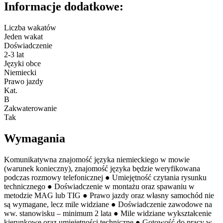
Informacje dodatkowe:
Liczba wakatów
Jeden wakat
Doświadczenie
2-3 lat
Języki obce
Niemiecki
Prawo jazdy
Kat.
B
Zakwaterowanie
Tak
Wymagania
Komunikatywna znajomość języka niemieckiego w mowie
(warunek konieczny), znajomość języka będzie weryfikowana
podczas rozmowy telefonicznej ● Umiejętność czytania rysunku
technicznego ● Doświadczenie w montażu oraz spawaniu w
metodzie MAG lub TIG ● Prawo jazdy oraz własny samochód nie
są wymagane, lecz mile widziane ● Doświadczenie zawodowe na
ww. stanowisku – minimum 2 lata ● Mile widziane wykształcenie
kierunkowe oraz umiejętności techniczne ● Gotowość do pracy w