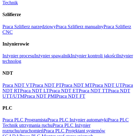
Technik
Szlifierze
Praca Szlifierz narzędziowy
Praca Szlifierz manualny
Praca Szlifierz
CNC
Inżynierowie
Inżynier procesu
Inżynier spawalnik
Inżynier kontroli jakości
Inżynier
technolog
NDT
Praca NDT VT
Praca NDT PT
Praca NDT MT
Praca NDT UT
Praca
NDT RT
Praca NDT LT
Praca NDT ET
Praca NDT TT
Praca NDT
UTT/UTM
Praca NDT PMI
Praca NDT FT
PLC
Praca PLC Programista
Praca PLC Inżynier automatyki
Praca PLC
Technik utrzymania ruchu
Praca PLC Inżynier
rozruchu/uruchomień
Praca PLC Projektant systemów