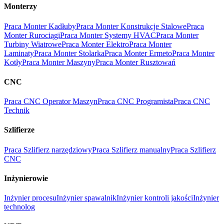
Monterzy
Praca Monter Kadłuby
Praca Monter Konstrukcje Stalowe
Praca
Monter Rurociągi
Praca Monter Systemy HVAC
Praca Monter
Turbiny Wiatrowe
Praca Monter Elektro
Praca Monter
Laminaty
Praca Monter Stolarka
Praca Monter Ermeto
Praca Monter
Kotły
Praca Monter Maszyny
Praca Monter Rusztowań
CNC
Praca CNC Operator Maszyn
Praca CNC Programista
Praca CNC
Technik
Szlifierze
Praca Szlifierz narzędziowy
Praca Szlifierz manualny
Praca Szlifierz
CNC
Inżynierowie
Inżynier procesu
Inżynier spawalnik
Inżynier kontroli jakości
Inżynier
technolog