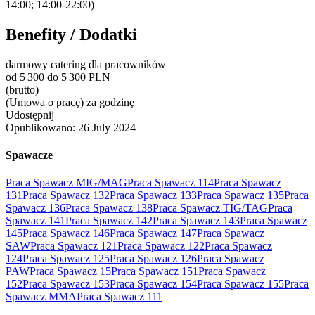
14:00; 14:00-22:00)
Benefity / Dodatki
darmowy catering dla pracowników
od 5 300 do 5 300 PLN
(brutto)
(Umowa o pracę) za godzinę
Udostępnij
Opublikowano:
26 July 2024
Spawacze
Praca Spawacz MIG/MAG
Praca Spawacz 114
Praca Spawacz
131
Praca Spawacz 132
Praca Spawacz 133
Praca Spawacz 135
Praca
Spawacz 136
Praca Spawacz 138
Praca Spawacz TIG/TAG
Praca
Spawacz 141
Praca Spawacz 142
Praca Spawacz 143
Praca Spawacz
145
Praca Spawacz 146
Praca Spawacz 147
Praca Spawacz
SAW
Praca Spawacz 121
Praca Spawacz 122
Praca Spawacz
124
Praca Spawacz 125
Praca Spawacz 126
Praca Spawacz
PAW
Praca Spawacz 15
Praca Spawacz 151
Praca Spawacz
152
Praca Spawacz 153
Praca Spawacz 154
Praca Spawacz 155
Praca
Spawacz MMA
Praca Spawacz 111