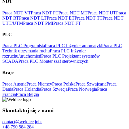
NDT
Praca NDT VT
Praca NDT PT
Praca NDT MT
Praca NDT UT
Praca
NDT RT
Praca NDT LT
Praca NDT ET
Praca NDT TT
Praca NDT
UTT/UTM
Praca NDT PMI
Praca NDT FT
PLC
Praca PLC Programista
Praca PLC Inżynier automatyki
Praca PLC
Technik utrzymania ruchu
Praca PLC Inżynier
rozruchu/uruchomień
Praca PLC Projektant systemów
SCADA
Praca PLC Monter szaf sterowniczych
Kraje
Praca Austria
Praca Niemcy
Praca Polska
Praca Szwajcaria
Praca
Dania
Praca Holandia
Praca Szwecja
Praca Norwegia
Praca
Francja
Praca Belgia
Skontaktuj się z nami
contact@weldlee.jobs
+48 790 584 284