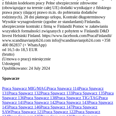
z fińskim kodeksem pracy Pełne ubezpieczenie zdrowotne
(obowiązujące na terenie całej UE) dodatki wynikające z fińskiego
prawa pracy (dającej prawo m.in. do pobierania dodatków
rodzinnych). 28 dni płatnego urlopu, Kontrakt długoterminowy
Wysokie wynagrodzenie (zgodne ze standardami) Finlandia.
ubezpieczenie kontrakt z firmą w Finlandii Pomoc w załatwianiu
wszystkich formalności związanych z pobytem w Finlandii D&D
Invest Helsinki Finland. https://www.facebook.com/PracaFinlandii/
www.scandinavianjob24.com info@scandinavianjob24.com +358
400 862837 (+ WhatsApp)
od 16,5 do 18,5 EUR
(brutto)
(Umowa o pracę) miesięcznie
Udostępnij
Opublikowano:
24 July 2024
Spawacze
Praca Spawacz MIG/MAG
Praca Spawacz 114
Praca Spawacz
131
Praca Spawacz 132
Praca Spawacz 133
Praca Spawacz 135
Praca
Spawacz 136
Praca Spawacz 138
Praca Spawacz TIG/TAG
Praca
Spawacz 141
Praca Spawacz 142
Praca Spawacz 143
Praca Spawacz
145
Praca Spawacz 146
Praca Spawacz 147
Praca Spawacz
SAW
Praca Spawacz 121
Praca Spawacz 122
Praca Spawacz