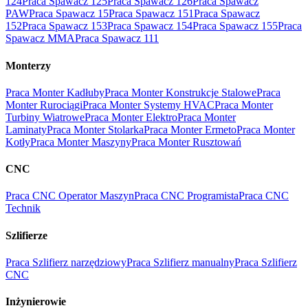
124
Praca Spawacz 125
Praca Spawacz 126
Praca Spawacz
PAW
Praca Spawacz 15
Praca Spawacz 151
Praca Spawacz
152
Praca Spawacz 153
Praca Spawacz 154
Praca Spawacz 155
Praca
Spawacz MMA
Praca Spawacz 111
Monterzy
Praca Monter Kadłuby
Praca Monter Konstrukcje Stalowe
Praca
Monter Rurociągi
Praca Monter Systemy HVAC
Praca Monter
Turbiny Wiatrowe
Praca Monter Elektro
Praca Monter
Laminaty
Praca Monter Stolarka
Praca Monter Ermeto
Praca Monter
Kotły
Praca Monter Maszyny
Praca Monter Rusztowań
CNC
Praca CNC Operator Maszyn
Praca CNC Programista
Praca CNC
Technik
Szlifierze
Praca Szlifierz narzędziowy
Praca Szlifierz manualny
Praca Szlifierz
CNC
Inżynierowie