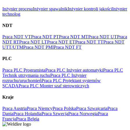
Inżynier procesu
Inżynier spawalnik
Inżynier kontroli jakości
Inżynier
technolog
NDT
Praca NDT VT
Praca NDT PT
Praca NDT MT
Praca NDT UT
Praca
NDT RT
Praca NDT LT
Praca NDT ET
Praca NDT TT
Praca NDT
UTT/UTM
Praca NDT PMI
Praca NDT FT
PLC
Praca PLC Programista
Praca PLC Inżynier automatyki
Praca PLC
Technik utrzymania ruchu
Praca PLC Inżynier
rozruchu/uruchomień
Praca PLC Projektant systemów
SCADA
Praca PLC Monter szaf sterowniczych
Kraje
Praca Austria
Praca Niemcy
Praca Polska
Praca Szwajcaria
Praca
Dania
Praca Holandia
Praca Szwecja
Praca Norwegia
Praca
Francja
Praca Belgia