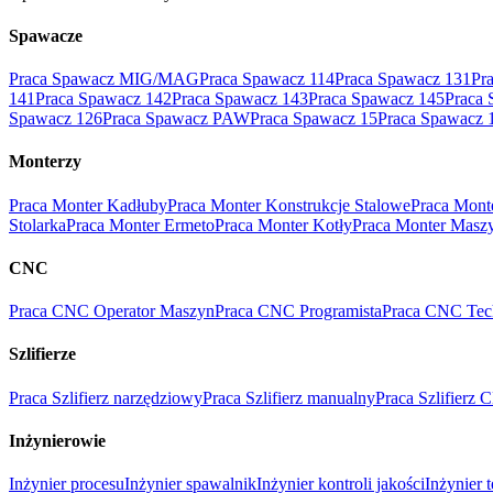
Spawacze
Praca Spawacz MIG/MAG
Praca Spawacz 114
Praca Spawacz 131
Pr
141
Praca Spawacz 142
Praca Spawacz 143
Praca Spawacz 145
Praca 
Spawacz 126
Praca Spawacz PAW
Praca Spawacz 15
Praca Spawacz 
Monterzy
Praca Monter Kadłuby
Praca Monter Konstrukcje Stalowe
Praca Mont
Stolarka
Praca Monter Ermeto
Praca Monter Kotły
Praca Monter Masz
CNC
Praca CNC Operator Maszyn
Praca CNC Programista
Praca CNC Tec
Szlifierze
Praca Szlifierz narzędziowy
Praca Szlifierz manualny
Praca Szlifierz
Inżynierowie
Inżynier procesu
Inżynier spawalnik
Inżynier kontroli jakości
Inżynier 