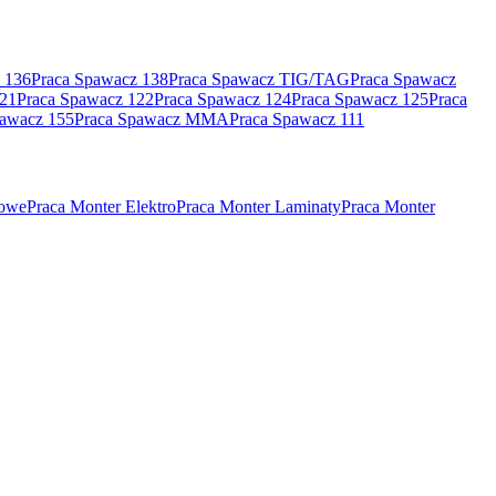
 136
Praca Spawacz 138
Praca Spawacz TIG/TAG
Praca Spawacz
121
Praca Spawacz 122
Praca Spawacz 124
Praca Spawacz 125
Praca
pawacz 155
Praca Spawacz MMA
Praca Spawacz 111
rowe
Praca Monter Elektro
Praca Monter Laminaty
Praca Monter