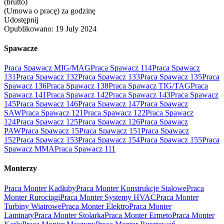
(brutto)
(Umowa o pracę) za godzinę
Udostępnij
Opublikowano:
19 July 2024
Spawacze
Praca Spawacz MIG/MAG
Praca Spawacz 114
Praca Spawacz
131
Praca Spawacz 132
Praca Spawacz 133
Praca Spawacz 135
Praca
Spawacz 136
Praca Spawacz 138
Praca Spawacz TIG/TAG
Praca
Spawacz 141
Praca Spawacz 142
Praca Spawacz 143
Praca Spawacz
145
Praca Spawacz 146
Praca Spawacz 147
Praca Spawacz
SAW
Praca Spawacz 121
Praca Spawacz 122
Praca Spawacz
124
Praca Spawacz 125
Praca Spawacz 126
Praca Spawacz
PAW
Praca Spawacz 15
Praca Spawacz 151
Praca Spawacz
152
Praca Spawacz 153
Praca Spawacz 154
Praca Spawacz 155
Praca
Spawacz MMA
Praca Spawacz 111
Monterzy
Praca Monter Kadłuby
Praca Monter Konstrukcje Stalowe
Praca
Monter Rurociągi
Praca Monter Systemy HVAC
Praca Monter
Turbiny Wiatrowe
Praca Monter Elektro
Praca Monter
Laminaty
Praca Monter Stolarka
Praca Monter Ermeto
Praca Monter