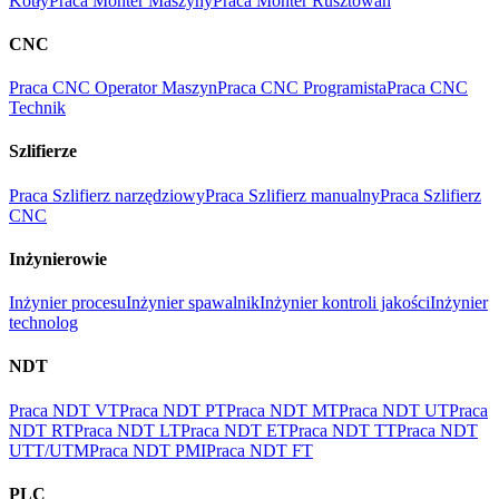
Kotły
Praca Monter Maszyny
Praca Monter Rusztowań
CNC
Praca CNC Operator Maszyn
Praca CNC Programista
Praca CNC
Technik
Szlifierze
Praca Szlifierz narzędziowy
Praca Szlifierz manualny
Praca Szlifierz
CNC
Inżynierowie
Inżynier procesu
Inżynier spawalnik
Inżynier kontroli jakości
Inżynier
technolog
NDT
Praca NDT VT
Praca NDT PT
Praca NDT MT
Praca NDT UT
Praca
NDT RT
Praca NDT LT
Praca NDT ET
Praca NDT TT
Praca NDT
UTT/UTM
Praca NDT PMI
Praca NDT FT
PLC