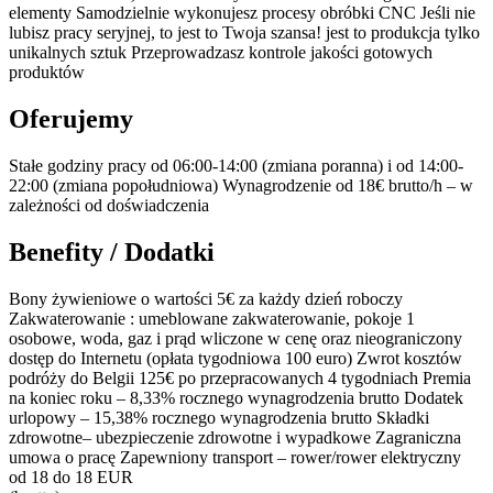
elementy Samodzielnie wykonujesz procesy obróbki CNC Jeśli nie
lubisz pracy seryjnej, to jest to Twoja szansa! jest to produkcja tylko
unikalnych sztuk Przeprowadzasz kontrole jakości gotowych
produktów
Oferujemy
Stałe godziny pracy od 06:00-14:00 (zmiana poranna) i od 14:00-
22:00 (zmiana popołudniowa) Wynagrodzenie od 18€ brutto/h – w
zależności od doświadczenia
Benefity / Dodatki
Bony żywieniowe o wartości 5€ za każdy dzień roboczy
Zakwaterowanie : umeblowane zakwaterowanie, pokoje 1
osobowe, woda, gaz i prąd wliczone w cenę oraz nieograniczony
dostęp do Internetu (opłata tygodniowa 100 euro) Zwrot kosztów
podróży do Belgii 125€ po przepracowanych 4 tygodniach Premia
na koniec roku – 8,33% rocznego wynagrodzenia brutto Dodatek
urlopowy – 15,38% rocznego wynagrodzenia brutto Składki
zdrowotne– ubezpieczenie zdrowotne i wypadkowe Zagraniczna
umowa o pracę Zapewniony transport – rower/rower elektryczny
od 18 do 18 EUR