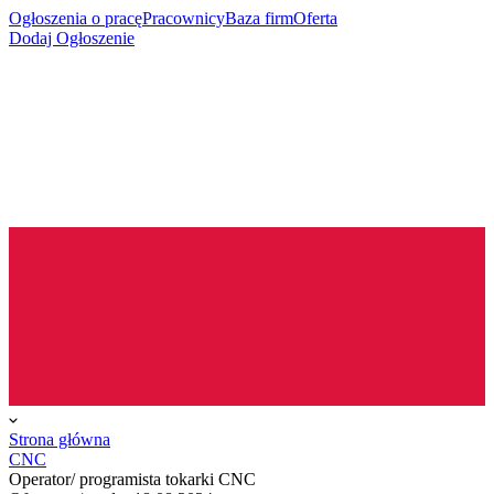
Ogłoszenia o pracę
Pracownicy
Baza firm
Oferta
Dodaj Ogłoszenie
Strona główna
CNC
Operator/ programista tokarki CNC