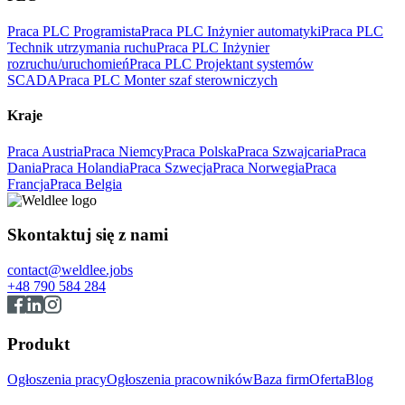
Praca PLC Programista
Praca PLC Inżynier automatyki
Praca PLC
Technik utrzymania ruchu
Praca PLC Inżynier
rozruchu/uruchomień
Praca PLC Projektant systemów
SCADA
Praca PLC Monter szaf sterowniczych
Kraje
Praca Austria
Praca Niemcy
Praca Polska
Praca Szwajcaria
Praca
Dania
Praca Holandia
Praca Szwecja
Praca Norwegia
Praca
Francja
Praca Belgia
Skontaktuj się z nami
contact@weldlee.jobs
+48 790 584 284
Produkt
Ogłoszenia pracy
Ogłoszenia pracowników
Baza firm
Oferta
Blog