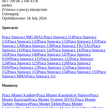
od 1 700 do 2 100 EUR
(netto)
(Umowa o pracę) miesięcznie
Udostępnij
Opublikowano:
18 July 2024
Spawacze
Praca Spawacz MIG/MAG
Praca Spawacz 114
Praca Spawacz
131
Praca Spawacz 132
Praca Spawacz 133
Praca Spawacz 135
Praca
Spawacz 136
Praca Spawacz 138
Praca Spawacz TIG/TAG
Praca
Spawacz 141
Praca Spawacz 142
Praca Spawacz 143
Praca Spawacz
145
Praca Spawacz 146
Praca Spawacz 147
Praca Spawacz
SAW
Praca Spawacz 121
Praca Spawacz 122
Praca Spawacz
124
Praca Spawacz 125
Praca Spawacz 126
Praca Spawacz
PAW
Praca Spawacz 15
Praca Spawacz 151
Praca Spawacz
152
Praca Spawacz 153
Praca Spawacz 154
Praca Spawacz 155
Praca
Spawacz MMA
Praca Spawacz 111
Monterzy
Praca Monter Kadłuby
Praca Monter Konstrukcje Stalowe
Praca
Monter Rurociągi
Praca Monter Systemy HVAC
Praca Monter
Turbiny Wiatrowe
Praca Monter Elektro
Praca Monter