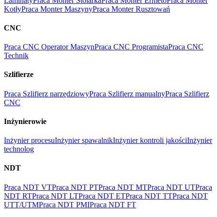
Laminaty
Praca Monter Stolarka
Praca Monter Ermeto
Praca Monter
Kotły
Praca Monter Maszyny
Praca Monter Rusztowań
CNC
Praca CNC Operator Maszyn
Praca CNC Programista
Praca CNC
Technik
Szlifierze
Praca Szlifierz narzędziowy
Praca Szlifierz manualny
Praca Szlifierz
CNC
Inżynierowie
Inżynier procesu
Inżynier spawalnik
Inżynier kontroli jakości
Inżynier
technolog
NDT
Praca NDT VT
Praca NDT PT
Praca NDT MT
Praca NDT UT
Praca
NDT RT
Praca NDT LT
Praca NDT ET
Praca NDT TT
Praca NDT
UTT/UTM
Praca NDT PMI
Praca NDT FT