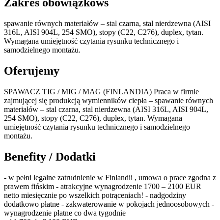
Zakres obowiązkóws
spawanie równych materiałów – stal czarna, stal nierdzewna (AISI
316L, AISI 904L, 254 SMO), stopy (C22, C276), duplex, tytan.
Wymagana umiejętność czytania rysunku technicznego i
samodzielnego montażu.
Oferujemy
SPAWACZ TIG / MIG / MAG (FINLANDIA) Praca w firmie
zajmującej się produkcją wymienników ciepła – spawanie równych
materiałów – stal czarna, stal nierdzewna (AISI 316L, AISI 904L,
254 SMO), stopy (C22, C276), duplex, tytan. Wymagana
umiejętność czytania rysunku technicznego i samodzielnego
montażu.
Benefity / Dodatki
- w pełni legalne zatrudnienie w Finlandii , umowa o prace zgodna z
prawem fińskim - atrakcyjne wynagrodzenie 1700 – 2100 EUR
netto miesięcznie po wszelkich potrąceniach! - nadgodziny
dodatkowo płatne - zakwaterowanie w pokojach jednoosobowych -
wynagrodzenie płatne co dwa tygodnie