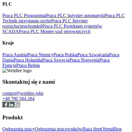
PLC
Praca PLC Programista
Praca PLC Inżynier automatyki
Praca PLC
Technik utrzymania ruchu
Praca PLC Inżynier
rozruchu/uruchomień
Praca PLC Projektant systemów
SCADA
Praca PLC Monter szaf sterowniczych
Kraje
Praca Austria
Praca Niemcy
Praca Polska
Praca Szwajcaria
Praca
Dania
Praca Holandia
Praca Szwecja
Praca Norwegia
Praca
Francja
Praca Belgia
Skontaktuj się z nami
contact@weldlee.jobs
+48 790 584 284
Produkt
Ogłoszenia pracy
Ogłoszenia pracowników
Baza firm
Oferta
Blog