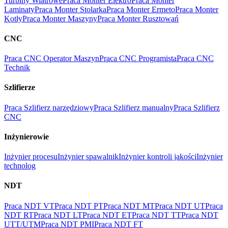
Turbiny Wiatrowe
Praca Monter Elektro
Praca Monter
Laminaty
Praca Monter Stolarka
Praca Monter Ermeto
Praca Monter
Kotły
Praca Monter Maszyny
Praca Monter Rusztowań
CNC
Praca CNC Operator Maszyn
Praca CNC Programista
Praca CNC
Technik
Szlifierze
Praca Szlifierz narzędziowy
Praca Szlifierz manualny
Praca Szlifierz
CNC
Inżynierowie
Inżynier procesu
Inżynier spawalnik
Inżynier kontroli jakości
Inżynier
technolog
NDT
Praca NDT VT
Praca NDT PT
Praca NDT MT
Praca NDT UT
Praca
NDT RT
Praca NDT LT
Praca NDT ET
Praca NDT TT
Praca NDT
UTT/UTM
Praca NDT PMI
Praca NDT FT