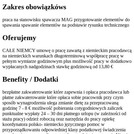
Zakres obowiązkóws
praca na stanowisku spawacza MAG przygotowanie elementów do
spawania spawanie elementów na podstawie rysunku technicznego
Oferujemy
CAŁE NIEMCY umowę o pracę zawartą z niemieckim pracodawcą
na niemieckich warunkach długoterminową współpracę pracę w
pełnym wymiarze godzinowym plus możliwość pracy w dodatkowo
wypłacanych nadgodzinach stawkę godzinową od 13,80 €
Benefity / Dodatki
bezpłatne zakwaterowanie które zapewnia i opłaca pracodawca lub
płatne zakwaterowanie które opłaca sobie pracownik przy czym
sposób wynagrodzenia ulega zmianie dietę za przepracowaną
godzinę 7 - 8 € możliwość pobierania cotygodniowych zaliczek
punktualne wypłaty 24 – 30 dni płatnego urlopu (w zależności od
stażu pracy) odzież roboczą oraz narzędzia do pracy opiekę
koordynatora polsko- niemiecko języcznego pomoc w
przyporządkowaniu odpowiedniej klasy podatkowej świadczenia