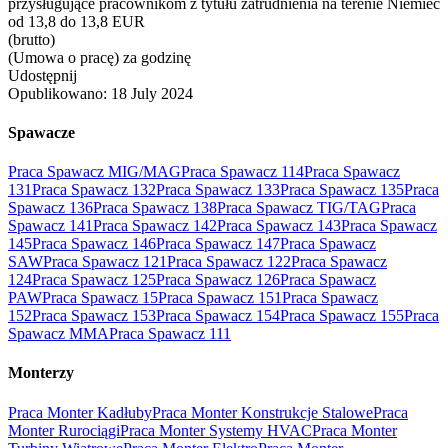
przysługujące pracownikom z tytułu zatrudnienia na terenie Niemiec
od 13,8 do 13,8 EUR
(brutto)
(Umowa o pracę) za godzinę
Udostępnij
Opublikowano:
18 July 2024
Spawacze
Praca Spawacz MIG/MAG
Praca Spawacz 114
Praca Spawacz
131
Praca Spawacz 132
Praca Spawacz 133
Praca Spawacz 135
Praca
Spawacz 136
Praca Spawacz 138
Praca Spawacz TIG/TAG
Praca
Spawacz 141
Praca Spawacz 142
Praca Spawacz 143
Praca Spawacz
145
Praca Spawacz 146
Praca Spawacz 147
Praca Spawacz
SAW
Praca Spawacz 121
Praca Spawacz 122
Praca Spawacz
124
Praca Spawacz 125
Praca Spawacz 126
Praca Spawacz
PAW
Praca Spawacz 15
Praca Spawacz 151
Praca Spawacz
152
Praca Spawacz 153
Praca Spawacz 154
Praca Spawacz 155
Praca
Spawacz MMA
Praca Spawacz 111
Monterzy
Praca Monter Kadłuby
Praca Monter Konstrukcje Stalowe
Praca
Monter Rurociągi
Praca Monter Systemy HVAC
Praca Monter