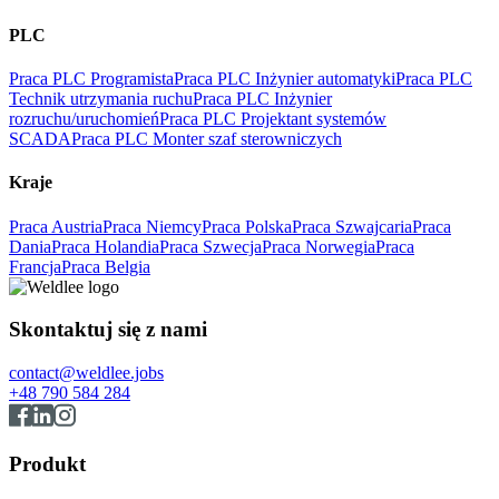
PLC
Praca PLC Programista
Praca PLC Inżynier automatyki
Praca PLC
Technik utrzymania ruchu
Praca PLC Inżynier
rozruchu/uruchomień
Praca PLC Projektant systemów
SCADA
Praca PLC Monter szaf sterowniczych
Kraje
Praca Austria
Praca Niemcy
Praca Polska
Praca Szwajcaria
Praca
Dania
Praca Holandia
Praca Szwecja
Praca Norwegia
Praca
Francja
Praca Belgia
Skontaktuj się z nami
contact@weldlee.jobs
+48 790 584 284
Produkt