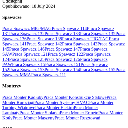
Udostępnij
Opublikowano:
18 July 2024
Spawacze
Praca Spawacz MIG/MAG
Praca Spawacz 114
Praca Spawacz
131
Praca Spawacz 132
Praca Spawacz 133
Praca Spawacz 135
Praca
Spawacz 136
Praca Spawacz 138
Praca Spawacz TIG/TAG
Praca
Spawacz 141
Praca Spawacz 142
Praca Spawacz 143
Praca Spawacz
145
Praca Spawacz 146
Praca Spawacz 147
Praca Spawacz
SAW
Praca Spawacz 121
Praca Spawacz 122
Praca Spawacz
124
Praca Spawacz 125
Praca Spawacz 126
Praca Spawacz
PAW
Praca Spawacz 15
Praca Spawacz 151
Praca Spawacz
152
Praca Spawacz 153
Praca Spawacz 154
Praca Spawacz 155
Praca
Spawacz MMA
Praca Spawacz 111
Monterzy
Praca Monter Kadłuby
Praca Monter Konstrukcje Stalowe
Praca
Monter Rurociągi
Praca Monter Systemy HVAC
Praca Monter
Turbiny Wiatrowe
Praca Monter Elektro
Praca Monter
Laminaty
Praca Monter Stolarka
Praca Monter Ermeto
Praca Monter
Kotły
Praca Monter Maszyny
Praca Monter Rusztowań