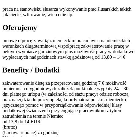
praca na stanowisku ślusarza wykonywanie prac ślusarskich takich
jak cięcie, szlifowanie, wiercenie itp.
Oferujemy
umowę o pracę zawartą z niemieckim pracodawcą na niemieckich
warunkach długoterminową współpracę zakwaterowanie pracę w
pełnym wymiarze godzinowym plus możliwość pracy w dodatkowo
wypłacanych nadgodzinach stawkę godzinową od 13,80 – 14 €
Benefity / Dodatki
zakwaterowanie dietę za przepracowaną godzinę 7 € możliwość
pobierania cotygodniowych zaliczek punktualne wypłaty 24 – 30
dni płatnego urlopu (w zależności od stażu pracy) odzież roboczą
oraz narzędzia do pracy opiekę koordynatora polsko- niemiecko
języcznego pomoc w przyporządkowaniu odpowiedniej klasy
podatkowej świadczenia przysługujące pracownikom z tytułu
zatrudnienia na terenie Niemiec
od 13,8 do 14 EUR
(brutto)
(Umowa o pracę) za godzinę