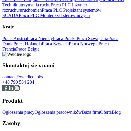
Technik utrzymania ruchu
Praca PLC Inżynier
rozruchu/uruchomień
Praca PLC Projektant systemów
SCADA
Praca PLC Monter szaf sterowniczych
Kraje
Praca Austria
Praca Niemcy
Praca Polska
Praca Szwajcaria
Praca
Dania
Praca Holandia
Praca Szwecja
Praca Norwegia
Praca
Francja
Praca Belgia
Skontaktuj się z nami
contact@weldlee.jobs
+48 790 584 284
Produkt
Ogłoszenia pracy
Ogłoszenia pracowników
Baza firm
Oferta
Blog
Zasoby