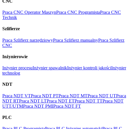
CNC
Praca CNC Operator Maszyn
Praca CNC Programista
Praca CNC
Technik
Szlifierze
Praca Szlifierz narzędziowy
Praca Szlifierz manualny
Praca Szlifierz
CNC
Inżynierowie
Inżynier procesu
Inżynier spawalnik
Inżynier kontroli jakości
Inżynier
technolog
NDT
Praca NDT VT
Praca NDT PT
Praca NDT MT
Praca NDT UT
Praca
NDT RT
Praca NDT LT
Praca NDT ET
Praca NDT TT
Praca NDT
UTT/UTM
Praca NDT PMI
Praca NDT FT
PLC
Praca PLC Programista
Praca PLC Inżynier automatyki
Praca PLC