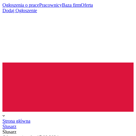
Ogłoszenia o pracę
Pracownicy
Baza firm
Oferta
Dodaj Ogłoszenie
Strona główna
Ślusarz
Ślusarz