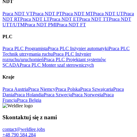
NDT
Praca NDT VT
Praca NDT PT
Praca NDT MT
Praca NDT UT
Praca
NDT RT
Praca NDT LT
Praca NDT ET
Praca NDT TT
Praca NDT
UTT/UTM
Praca NDT PMI
Praca NDT FT
PLC
Praca PLC Programista
Praca PLC Inżynier automatyki
Praca PLC
Technik utrzymania ruchu
Praca PLC Inżynier
rozruchu/uruchomień
Praca PLC Projektant systemów
SCADA
Praca PLC Monter szaf sterowniczych
Kraje
Praca Austria
Praca Niemcy
Praca Polska
Praca Szwajcaria
Praca
Dania
Praca Holandia
Praca Szwecja
Praca Norwegia
Praca
Francja
Praca Belgia
Skontaktuj się z nami
contact@weldlee.jobs
+48 790 584 284