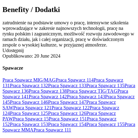
Benefity / Dodatki
zatrudnienie na podstawie umowy o pracę, intensywne szkolenia
wprowadzające w zakresie najnowszych technologii, pracę na
rynku polskim i zagranicznym, możliwość rozwoju zawodowego w
ramach działu, jak i całej organizacji, pracę w doświadczonym
zespole o wysokiej kulturze, w przyjaznej atmosferze.
Udostępnij
Opublikowano:
20 June 2024
Spawacze
Praca Spawacz MIG/MAG
Praca Spawacz 114
Praca Spawacz
131
Praca Spawacz 132
Praca Spawacz 133
Praca Spawacz 135
Praca
Spawacz 136
Praca Spawacz 138
Praca Spawacz TIG/TAG
Praca
Spawacz 141
Praca Spawacz 142
Praca Spawacz 143
Praca Spawacz
145
Praca Spawacz 146
Praca Spawacz 147
Praca Spawacz
SAW
Praca Spawacz 121
Praca Spawacz 122
Praca Spawacz
124
Praca Spawacz 125
Praca Spawacz 126
Praca Spawacz
PAW
Praca Spawacz 15
Praca Spawacz 151
Praca Spawacz
152
Praca Spawacz 153
Praca Spawacz 154
Praca Spawacz 155
Praca
Spawacz MMA
Praca Spawacz 111