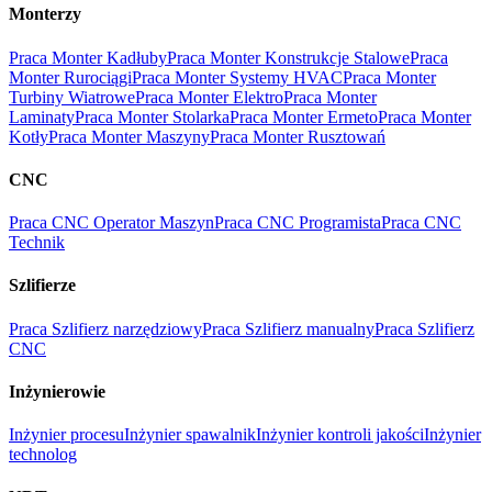
Monterzy
Praca Monter Kadłuby
Praca Monter Konstrukcje Stalowe
Praca
Monter Rurociągi
Praca Monter Systemy HVAC
Praca Monter
Turbiny Wiatrowe
Praca Monter Elektro
Praca Monter
Laminaty
Praca Monter Stolarka
Praca Monter Ermeto
Praca Monter
Kotły
Praca Monter Maszyny
Praca Monter Rusztowań
CNC
Praca CNC Operator Maszyn
Praca CNC Programista
Praca CNC
Technik
Szlifierze
Praca Szlifierz narzędziowy
Praca Szlifierz manualny
Praca Szlifierz
CNC
Inżynierowie
Inżynier procesu
Inżynier spawalnik
Inżynier kontroli jakości
Inżynier
technolog