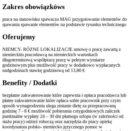
Zakres obowiązkóws
praca na stanowisku spawacza MAG przygotowanie elementów do
spawania spawanie elementów na podstawie rysunku technicznego
Oferujemy
NIEMCY- RÓZNE LOKALIZACJE umowę o pracę zawartą z
niemieckim pracodawcą na niemieckich warunkach
długoterminową współpracę pracę w pełnym wymiarze
godzinowym plus możliwość pracy w dodatkowo wypłacanych
nadgodzinach stawkę godzinową od 13,80 €
Benefity / Dodatki
bezpłatne zakwaterowanie które zapewnia i opłaca pracodawca lub
płatne zakwaterowanie które opłaca sobie pracownik przy czym
sposób wynagrodzenia ulega zmianie dietę za przepracowaną
godzinę 7 - 8 € możliwość pobierania cotygodniowych zaliczek
punktualne wypłaty 24 – 30 dni płatnego urlopu (w zależności od
stażu pracy) odzież roboczą oraz narzędzia do pracy opiekę
koordynatora polsko- niemiecko języcznego pomoc w