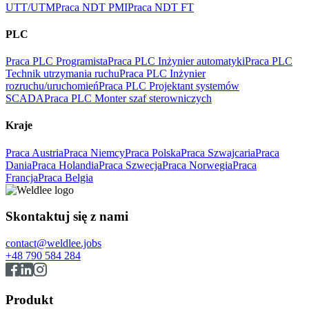
UTT/UTM
Praca NDT PMI
Praca NDT FT
PLC
Praca PLC Programista
Praca PLC Inżynier automatyki
Praca PLC
Technik utrzymania ruchu
Praca PLC Inżynier
rozruchu/uruchomień
Praca PLC Projektant systemów
SCADA
Praca PLC Monter szaf sterowniczych
Kraje
Praca Austria
Praca Niemcy
Praca Polska
Praca Szwajcaria
Praca
Dania
Praca Holandia
Praca Szwecja
Praca Norwegia
Praca
Francja
Praca Belgia
Skontaktuj się z nami
contact@weldlee.jobs
+48 790 584 284
Produkt