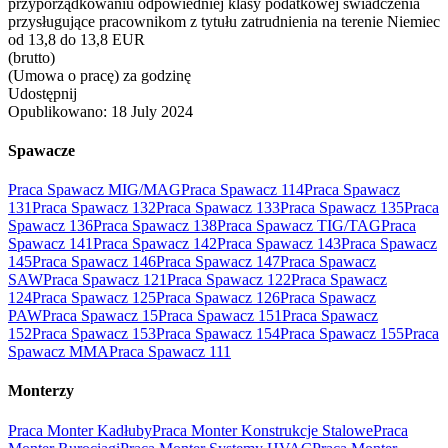
przyporządkowaniu odpowiedniej klasy podatkowej świadczenia
przysługujące pracownikom z tytułu zatrudnienia na terenie Niemiec
od 13,8 do 13,8 EUR
(brutto)
(Umowa o pracę) za godzinę
Udostępnij
Opublikowano:
18 July 2024
Spawacze
Praca Spawacz MIG/MAG
Praca Spawacz 114
Praca Spawacz
131
Praca Spawacz 132
Praca Spawacz 133
Praca Spawacz 135
Praca
Spawacz 136
Praca Spawacz 138
Praca Spawacz TIG/TAG
Praca
Spawacz 141
Praca Spawacz 142
Praca Spawacz 143
Praca Spawacz
145
Praca Spawacz 146
Praca Spawacz 147
Praca Spawacz
SAW
Praca Spawacz 121
Praca Spawacz 122
Praca Spawacz
124
Praca Spawacz 125
Praca Spawacz 126
Praca Spawacz
PAW
Praca Spawacz 15
Praca Spawacz 151
Praca Spawacz
152
Praca Spawacz 153
Praca Spawacz 154
Praca Spawacz 155
Praca
Spawacz MMA
Praca Spawacz 111
Monterzy
Praca Monter Kadłuby
Praca Monter Konstrukcje Stalowe
Praca