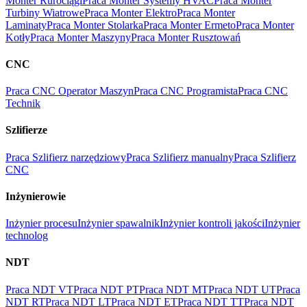
Monter Rurociągi
Praca Monter Systemy HVAC
Praca Monter
Turbiny Wiatrowe
Praca Monter Elektro
Praca Monter
Laminaty
Praca Monter Stolarka
Praca Monter Ermeto
Praca Monter
Kotły
Praca Monter Maszyny
Praca Monter Rusztowań
CNC
Praca CNC Operator Maszyn
Praca CNC Programista
Praca CNC
Technik
Szlifierze
Praca Szlifierz narzędziowy
Praca Szlifierz manualny
Praca Szlifierz
CNC
Inżynierowie
Inżynier procesu
Inżynier spawalnik
Inżynier kontroli jakości
Inżynier
technolog
NDT
Praca NDT VT
Praca NDT PT
Praca NDT MT
Praca NDT UT
Praca
NDT RT
Praca NDT LT
Praca NDT ET
Praca NDT TT
Praca NDT