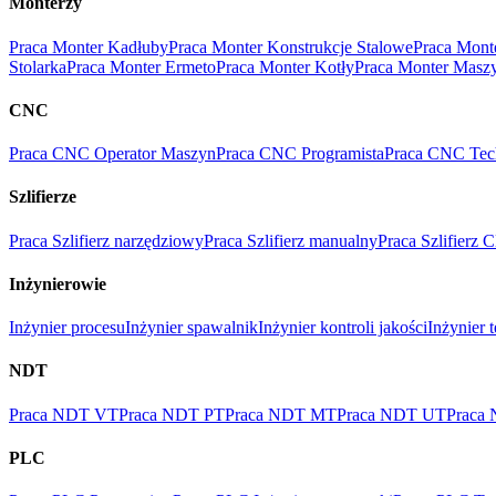
Monterzy
Praca Monter Kadłuby
Praca Monter Konstrukcje Stalowe
Praca Mont
Stolarka
Praca Monter Ermeto
Praca Monter Kotły
Praca Monter Masz
CNC
Praca CNC Operator Maszyn
Praca CNC Programista
Praca CNC Tec
Szlifierze
Praca Szlifierz narzędziowy
Praca Szlifierz manualny
Praca Szlifierz
Inżynierowie
Inżynier procesu
Inżynier spawalnik
Inżynier kontroli jakości
Inżynier 
NDT
Praca NDT VT
Praca NDT PT
Praca NDT MT
Praca NDT UT
Praca
PLC