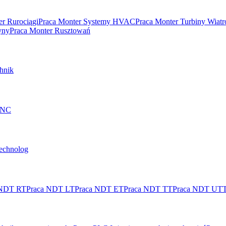
er Rurociągi
Praca Monter Systemy HVAC
Praca Monter Turbiny Wiat
yny
Praca Monter Rusztowań
hnik
 CNC
technolog
 NDT RT
Praca NDT LT
Praca NDT ET
Praca NDT TT
Praca NDT UT