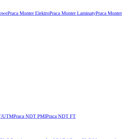
rowe
Praca Monter Elektro
Praca Monter Laminaty
Praca Monter
T/UTM
Praca NDT PMI
Praca NDT FT