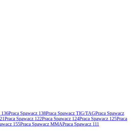
 136
Praca Spawacz 138
Praca Spawacz TIG/TAG
Praca Spawacz
121
Praca Spawacz 122
Praca Spawacz 124
Praca Spawacz 125
Praca
pawacz 155
Praca Spawacz MMA
Praca Spawacz 111