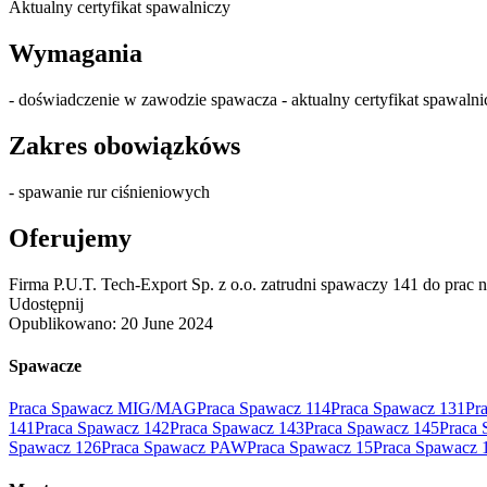
Aktualny certyfikat spawalniczy
Wymagania
- doświadczenie w zawodzie spawacza - aktualny certyfikat spawalni
Zakres obowiązkóws
- spawanie rur ciśnieniowych
Oferujemy
Firma P.U.T. Tech-Export Sp. z o.o. zatrudni spawaczy 141 do prac n
Udostępnij
Opublikowano:
20 June 2024
Spawacze
Praca Spawacz MIG/MAG
Praca Spawacz 114
Praca Spawacz 131
Pr
141
Praca Spawacz 142
Praca Spawacz 143
Praca Spawacz 145
Praca 
Spawacz 126
Praca Spawacz PAW
Praca Spawacz 15
Praca Spawacz 