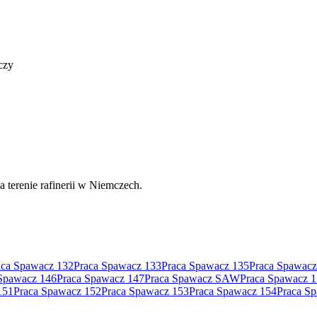
czy
a terenie rafinerii w Niemczech.
aca Spawacz 132
Praca Spawacz 133
Praca Spawacz 135
Praca Spawacz
Spawacz 146
Praca Spawacz 147
Praca Spawacz SAW
Praca Spawacz 
151
Praca Spawacz 152
Praca Spawacz 153
Praca Spawacz 154
Praca S