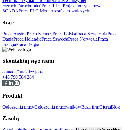
Technik utrzymania ruchu
Praca PLC Inżynier
rozruchu/uruchomień
Praca PLC Projektant systemów
SCADA
Praca PLC Monter szaf sterowniczych
Kraje
Praca Austria
Praca Niemcy
Praca Polska
Praca Szwajcaria
Praca
Dania
Praca Holandia
Praca Szwecja
Praca Norwegia
Praca
Francja
Praca Belgia
Skontaktuj się z nami
contact@weldlee.jobs
+48 790 584 284
Produkt
Ogłoszenia pracy
Ogłoszenia pracowników
Baza firm
Oferta
Blog
Zasoby
Regulamin
Polityka prywatności
Pomoc
Ustawienia plików cookies