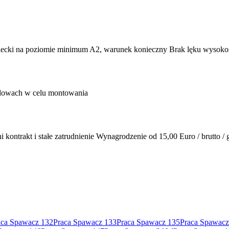
iecki na poziomie minimum A2, warunek konieczny Brak lęku wysokoś
budowach w celu montowania
kontrakt i stałe zatrudnienie Wynagrodzenie od 15,00 Euro / brutto / go
aca Spawacz 132
Praca Spawacz 133
Praca Spawacz 135
Praca Spawacz