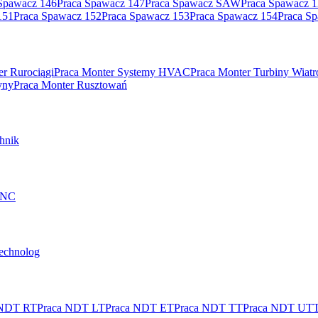
Spawacz 146
Praca Spawacz 147
Praca Spawacz SAW
Praca Spawacz 
151
Praca Spawacz 152
Praca Spawacz 153
Praca Spawacz 154
Praca S
er Rurociągi
Praca Monter Systemy HVAC
Praca Monter Turbiny Wiat
yny
Praca Monter Rusztowań
hnik
 CNC
technolog
 NDT RT
Praca NDT LT
Praca NDT ET
Praca NDT TT
Praca NDT UT