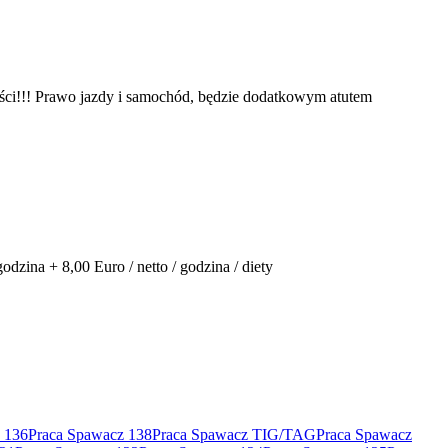
ci!!! Prawo jazdy i samochód, będzie dodatkowym atutem
dzina + 8,00 Euro / netto / godzina / diety
 136
Praca Spawacz 138
Praca Spawacz TIG/TAG
Praca Spawacz