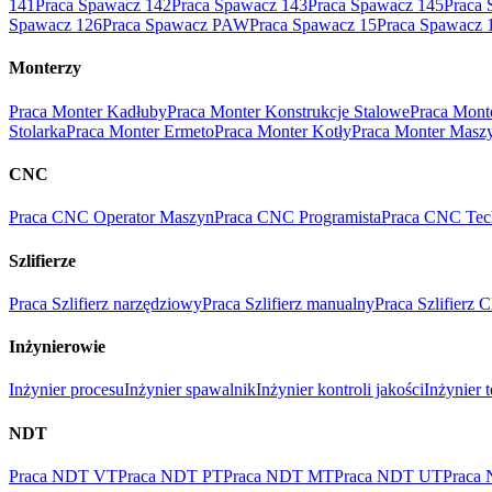
141
Praca Spawacz 142
Praca Spawacz 143
Praca Spawacz 145
Praca 
Spawacz 126
Praca Spawacz PAW
Praca Spawacz 15
Praca Spawacz 
Monterzy
Praca Monter Kadłuby
Praca Monter Konstrukcje Stalowe
Praca Mont
Stolarka
Praca Monter Ermeto
Praca Monter Kotły
Praca Monter Masz
CNC
Praca CNC Operator Maszyn
Praca CNC Programista
Praca CNC Tec
Szlifierze
Praca Szlifierz narzędziowy
Praca Szlifierz manualny
Praca Szlifierz
Inżynierowie
Inżynier procesu
Inżynier spawalnik
Inżynier kontroli jakości
Inżynier 
NDT
Praca NDT VT
Praca NDT PT
Praca NDT MT
Praca NDT UT
Praca