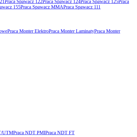
121
Praca Spawacz 122
Praca Spawacz 124
Praca Spawacz 125
Praca
pawacz 155
Praca Spawacz MMA
Praca Spawacz 111
rowe
Praca Monter Elektro
Praca Monter Laminaty
Praca Monter
T/UTM
Praca NDT PMI
Praca NDT FT