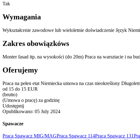
Tak
Wymagania
Wykształcenie zawodowe lub wieloletnie doświadczenie Język Niem
Zakres obowiązkóws
Monter fasad itp. na wysokości (do 20m) Praca na warsztacie i na 
Oferujemy
Praca na pełen etat Niemiecka umowa na czas nieokreślony Długoletni 
od 15 do 15 EUR
(brutto)
(Umowa o pracę) za godzinę
Udostępnij
Opublikowano:
05 July 2024
Spawacze
Praca Spawacz MIG/MAG
Praca Spawacz 114
Praca Spawacz 131
Pr