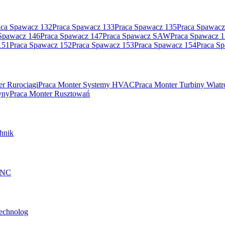
aca Spawacz 132
Praca Spawacz 133
Praca Spawacz 135
Praca Spawacz
Spawacz 146
Praca Spawacz 147
Praca Spawacz SAW
Praca Spawacz 
151
Praca Spawacz 152
Praca Spawacz 153
Praca Spawacz 154
Praca S
er Rurociągi
Praca Monter Systemy HVAC
Praca Monter Turbiny Wiat
yny
Praca Monter Rusztowań
hnik
 CNC
technolog