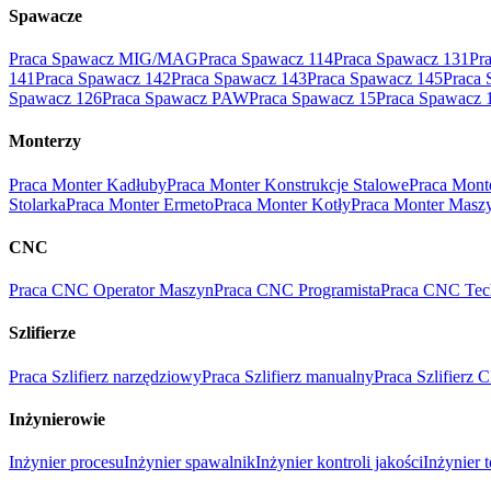
Spawacze
Praca Spawacz MIG/MAG
Praca Spawacz 114
Praca Spawacz 131
Pr
141
Praca Spawacz 142
Praca Spawacz 143
Praca Spawacz 145
Praca 
Spawacz 126
Praca Spawacz PAW
Praca Spawacz 15
Praca Spawacz 
Monterzy
Praca Monter Kadłuby
Praca Monter Konstrukcje Stalowe
Praca Mont
Stolarka
Praca Monter Ermeto
Praca Monter Kotły
Praca Monter Masz
CNC
Praca CNC Operator Maszyn
Praca CNC Programista
Praca CNC Tec
Szlifierze
Praca Szlifierz narzędziowy
Praca Szlifierz manualny
Praca Szlifierz
Inżynierowie
Inżynier procesu
Inżynier spawalnik
Inżynier kontroli jakości
Inżynier 