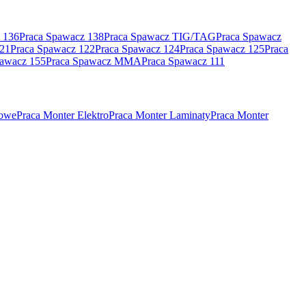
 136
Praca Spawacz 138
Praca Spawacz TIG/TAG
Praca Spawacz
121
Praca Spawacz 122
Praca Spawacz 124
Praca Spawacz 125
Praca
pawacz 155
Praca Spawacz MMA
Praca Spawacz 111
rowe
Praca Monter Elektro
Praca Monter Laminaty
Praca Monter