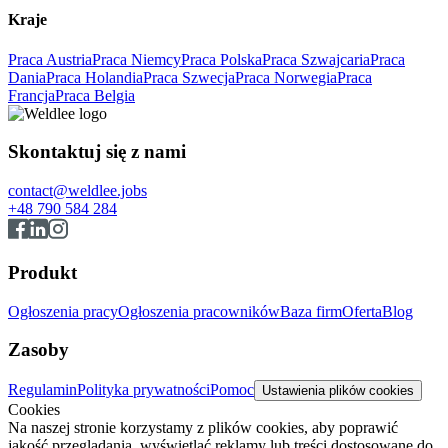
Kraje
Praca Austria
Praca Niemcy
Praca Polska
Praca Szwajcaria
Praca
Dania
Praca Holandia
Praca Szwecja
Praca Norwegia
Praca
Francja
Praca Belgia
Skontaktuj się z nami
contact@weldlee.jobs
+48 790 584 284
Produkt
Ogłoszenia pracy
Ogłoszenia pracowników
Baza firm
Oferta
Blog
Zasoby
Regulamin
Polityka prywatności
Pomoc
Ustawienia plików cookies
Cookies
Na naszej stronie korzystamy z plików cookies, aby poprawić
jakość przeglądania, wyświetlać reklamy lub treści dostosowane do