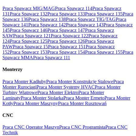
Praca Spawacz MIG/MAG
Praca Spawacz 114
Praca Spawacz
131
Praca Spawacz 132
Praca Spawacz 133
Praca Spawacz 135
Praca
Spawacz 136
Praca Spawacz 138
Praca Spawacz TIG/TAG
Praca
Spawacz 141
Praca Spawacz 142
Praca Spawacz 143
Praca Spawacz
145
Praca Spawacz 146
Praca Spawacz 147
Praca Spawacz
SAW
Praca Spawacz 121
Praca Spawacz 122
Praca Spawacz
124
Praca Spawacz 125
Praca Spawacz 126
Praca Spawacz
PAW
Praca Spawacz 15
Praca Spawacz 151
Praca Spawacz
152
Praca Spawacz 153
Praca Spawacz 154
Praca Spawacz 155
Praca
Spawacz MMA
Praca Spawacz 111
Monterzy
Praca Monter Kadłuby
Praca Monter Konstrukcje Stalowe
Praca
Monter Rurociągi
Praca Monter Systemy HVAC
Praca Monter
Turbiny Wiatrowe
Praca Monter Elektro
Praca Monter
Laminaty
Praca Monter Stolarka
Praca Monter Ermeto
Praca Monter
Kotły
Praca Monter Maszyny
Praca Monter Rusztowań
CNC
Praca CNC Operator Maszyn
Praca CNC Programista
Praca CNC
Technik