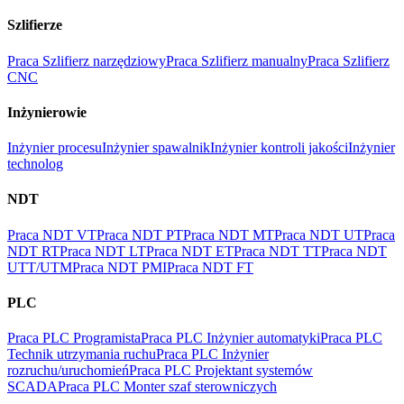
Szlifierze
Praca Szlifierz narzędziowy
Praca Szlifierz manualny
Praca Szlifierz
CNC
Inżynierowie
Inżynier procesu
Inżynier spawalnik
Inżynier kontroli jakości
Inżynier
technolog
NDT
Praca NDT VT
Praca NDT PT
Praca NDT MT
Praca NDT UT
Praca
NDT RT
Praca NDT LT
Praca NDT ET
Praca NDT TT
Praca NDT
UTT/UTM
Praca NDT PMI
Praca NDT FT
PLC
Praca PLC Programista
Praca PLC Inżynier automatyki
Praca PLC
Technik utrzymania ruchu
Praca PLC Inżynier
rozruchu/uruchomień
Praca PLC Projektant systemów
SCADA
Praca PLC Monter szaf sterowniczych