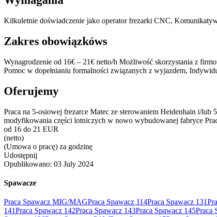
Wymagania
Kilkuletnie doświadczenie jako operator frezarki CNC, Komunikatyw
Zakres obowiązkóws
Wynagrodzenie od 16€ – 21€ netto/h Możliwość skorzystania z firm
Pomoc w dopełnianiu formalności związanych z wyjazdem, Indywidu
Oferujemy
Praca na 5-osiowej frezarce Matec ze sterowaniem Heidenhain i/lub 
modyfikowania części lotniczych w nowo wybudowanej fabryce Pr
od 16 do 21 EUR
(netto)
(Umowa o pracę) za godzinę
Udostępnij
Opublikowano:
03 July 2024
Spawacze
Praca Spawacz MIG/MAG
Praca Spawacz 114
Praca Spawacz 131
Pr
141
Praca Spawacz 142
Praca Spawacz 143
Praca Spawacz 145
Praca 