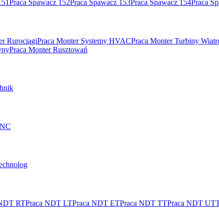
151
Praca Spawacz 152
Praca Spawacz 153
Praca Spawacz 154
Praca S
er Rurociągi
Praca Monter Systemy HVAC
Praca Monter Turbiny Wiat
yny
Praca Monter Rusztowań
hnik
 CNC
technolog
 NDT RT
Praca NDT LT
Praca NDT ET
Praca NDT TT
Praca NDT UT