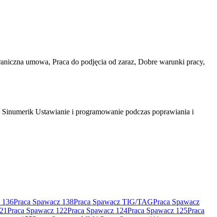
niczna umowa, Praca do podjęcia od zaraz, Dobre warunki pracy,
em Sinumerik Ustawianie i programowanie podczas poprawiania i
 136
Praca Spawacz 138
Praca Spawacz TIG/TAG
Praca Spawacz
121
Praca Spawacz 122
Praca Spawacz 124
Praca Spawacz 125
Praca