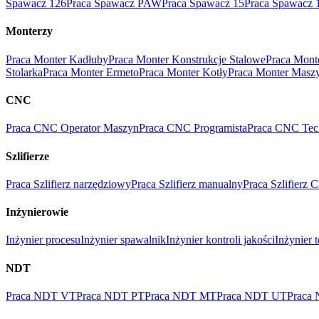
Spawacz 126
Praca Spawacz PAW
Praca Spawacz 15
Praca Spawacz 
Monterzy
Praca Monter Kadłuby
Praca Monter Konstrukcje Stalowe
Praca Mont
Stolarka
Praca Monter Ermeto
Praca Monter Kotły
Praca Monter Masz
CNC
Praca CNC Operator Maszyn
Praca CNC Programista
Praca CNC Tec
Szlifierze
Praca Szlifierz narzędziowy
Praca Szlifierz manualny
Praca Szlifierz
Inżynierowie
Inżynier procesu
Inżynier spawalnik
Inżynier kontroli jakości
Inżynier 
NDT
Praca NDT VT
Praca NDT PT
Praca NDT MT
Praca NDT UT
Praca