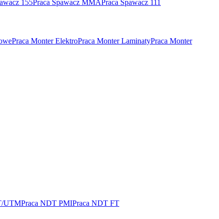
pawacz 155
Praca Spawacz MMA
Praca Spawacz 111
rowe
Praca Monter Elektro
Praca Monter Laminaty
Praca Monter
T/UTM
Praca NDT PMI
Praca NDT FT