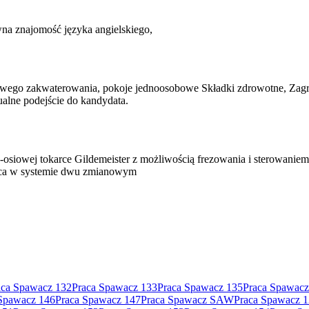
na znajomość języka angielskiego,
owego zakwaterowania, pokoje jednoosobowe Składki zdrowotne, Zagra
alne podejście do kandydata.
5-osiowej tokarce Gildemeister z możliwością frezowania i sterowani
aca w systemie dwu zmianowym
aca Spawacz 132
Praca Spawacz 133
Praca Spawacz 135
Praca Spawacz
Spawacz 146
Praca Spawacz 147
Praca Spawacz SAW
Praca Spawacz 