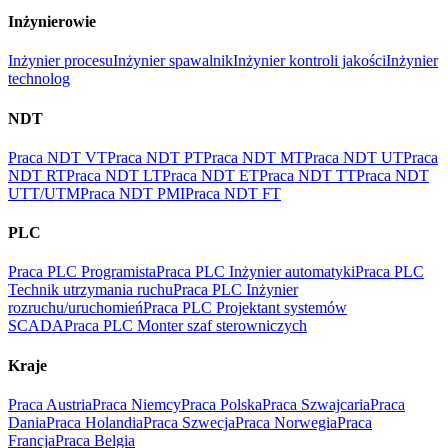
Inżynierowie
Inżynier procesu
Inżynier spawalnik
Inżynier kontroli jakości
Inżynier
technolog
NDT
Praca NDT VT
Praca NDT PT
Praca NDT MT
Praca NDT UT
Praca
NDT RT
Praca NDT LT
Praca NDT ET
Praca NDT TT
Praca NDT
UTT/UTM
Praca NDT PMI
Praca NDT FT
PLC
Praca PLC Programista
Praca PLC Inżynier automatyki
Praca PLC
Technik utrzymania ruchu
Praca PLC Inżynier
rozruchu/uruchomień
Praca PLC Projektant systemów
SCADA
Praca PLC Monter szaf sterowniczych
Kraje
Praca Austria
Praca Niemcy
Praca Polska
Praca Szwajcaria
Praca
Dania
Praca Holandia
Praca Szwecja
Praca Norwegia
Praca
Francja
Praca Belgia