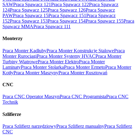
SAW
Praca Spawacz 121
Praca Spawacz 122
Praca Spawacz
124
Praca Spawacz 125
Praca Spawacz 126
Praca Spawacz
PAW
Praca Spawacz 15
Praca Spawacz 151
Praca Spawacz
152
Praca Spawacz 153
Praca Spawacz 154
Praca Spawacz 155
Praca
Spawacz MMA
Praca Spawacz 111
Monterzy
Praca Monter Kadłuby
Praca Monter Konstrukcje Stalowe
Praca
Monter Rurociągi
Praca Monter Systemy HVAC
Praca Monter
Turbiny Wiatrowe
Praca Monter Elektro
Praca Monter
Laminaty
Praca Monter Stolarka
Praca Monter Ermeto
Praca Monter
Kotły
Praca Monter Maszyny
Praca Monter Rusztowań
CNC
Praca CNC Operator Maszyn
Praca CNC Programista
Praca CNC
Technik
Szlifierze
Praca Szlifierz narzędziowy
Praca Szlifierz manualny
Praca Szlifierz
CNC