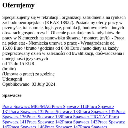
Oferujemy
Specjalizujemy się w rekrutacji i organizacji zatrudnienia na rynkach
zachodnioeuropejskich (KRAZ 18922). Posiadamy oferty pracy w
przemyśle, transporcie, logistyce, produkcji, budownictwie i innych
obszarach gospodarczych. Obecnie poszukujemy kandydatów do
pracy w Niemczech na stanowisku ślusarza / montera (m/k). - Praca
na pełen etat - Niemiecka umowa o pracę - Wynagrodzenie od
15,00 Euro / brutto / godzina od 8,00 Euro / netto diety za każdy
przepracowany dzień w zależności od kwalifikacji, doświadczenia i
umiejętności językowych
od 15 do 15 EUR
(brutto)
(Umowa o pracę) za godzinę
Udostępnij
Opublikowano:
03 July 2024
Spawacze
Praca Spawacz MIG/MAG
Praca Spawacz 114
Praca Spawacz
131
Praca Spawacz 132
Praca Spawacz 133
Praca Spawacz 135
Praca
Spawacz 136
Praca Spawacz 138
Praca Spawacz TIG/TAG
Praca
Spawacz 141
Praca Spawacz 142
Praca Spawacz 143
Praca Spawacz
145
Praca Spawacz 146
Praca Spawacz 147
Praca Spawacz