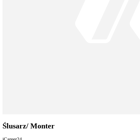
Ślusarz/ Monter
iCareer24