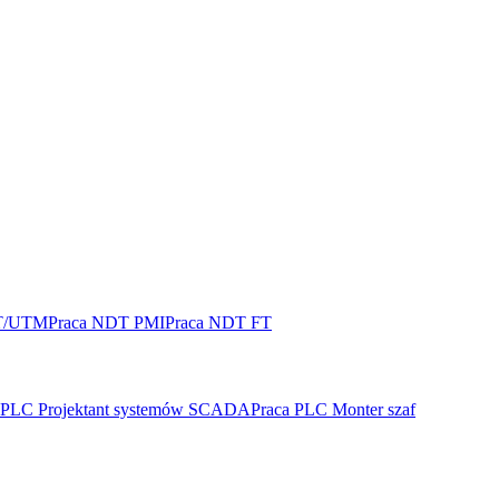
T/UTM
Praca NDT PMI
Praca NDT FT
 PLC Projektant systemów SCADA
Praca PLC Monter szaf