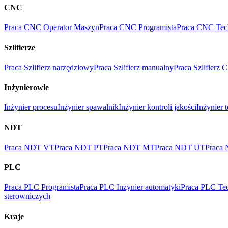
CNC
Praca CNC Operator Maszyn
Praca CNC Programista
Praca CNC Tec
Szlifierze
Praca Szlifierz narzędziowy
Praca Szlifierz manualny
Praca Szlifierz
Inżynierowie
Inżynier procesu
Inżynier spawalnik
Inżynier kontroli jakości
Inżynier 
NDT
Praca NDT VT
Praca NDT PT
Praca NDT MT
Praca NDT UT
Praca
PLC
Praca PLC Programista
Praca PLC Inżynier automatyki
Praca PLC Tec
sterowniczych
Kraje