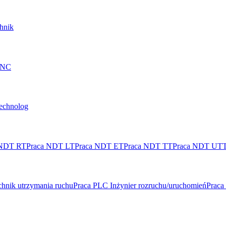
hnik
 CNC
technolog
 NDT RT
Praca NDT LT
Praca NDT ET
Praca NDT TT
Praca NDT UT
hnik utrzymania ruchu
Praca PLC Inżynier rozruchu/uruchomień
Praca