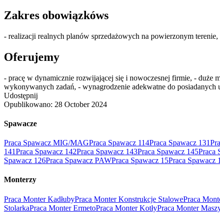
Zakres obowiązkóws
- realizacji realnych planów sprzedażowych na powierzonym terenie
Oferujemy
- pracę w dynamicznie rozwijającej się i nowoczesnej firmie, - duż
wykonywanych zadań, - wynagrodzenie adekwatne do posiadanych u
Udostępnij
Opublikowano:
28 October 2024
Spawacze
Praca Spawacz MIG/MAG
Praca Spawacz 114
Praca Spawacz 131
Pr
141
Praca Spawacz 142
Praca Spawacz 143
Praca Spawacz 145
Praca 
Spawacz 126
Praca Spawacz PAW
Praca Spawacz 15
Praca Spawacz 
Monterzy
Praca Monter Kadłuby
Praca Monter Konstrukcje Stalowe
Praca Mont
Stolarka
Praca Monter Ermeto
Praca Monter Kotły
Praca Monter Masz