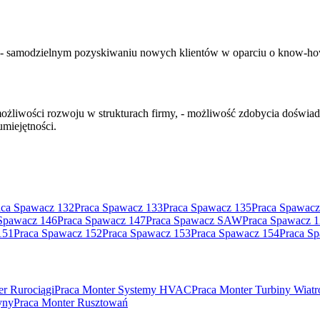
, - samodzielnym pozyskiwaniu nowych klientów w oparciu o know-how
e możliwości rozwoju w strukturach firmy, - możliwość zdobycia doświ
miejętności.
aca Spawacz 132
Praca Spawacz 133
Praca Spawacz 135
Praca Spawacz
Spawacz 146
Praca Spawacz 147
Praca Spawacz SAW
Praca Spawacz 
151
Praca Spawacz 152
Praca Spawacz 153
Praca Spawacz 154
Praca S
er Rurociągi
Praca Monter Systemy HVAC
Praca Monter Turbiny Wiat
yny
Praca Monter Rusztowań