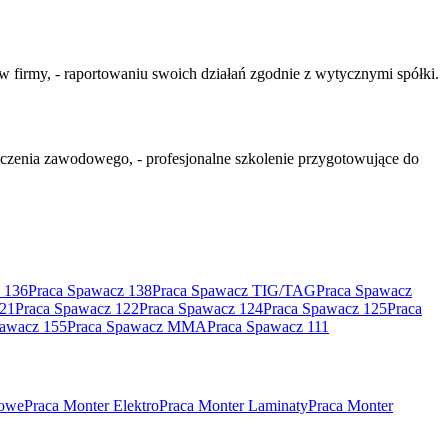
 firmy, - raportowaniu swoich działań zgodnie z wytycznymi spółki.
adczenia zawodowego, - profesjonalne szkolenie przygotowujące do
 136
Praca Spawacz 138
Praca Spawacz TIG/TAG
Praca Spawacz
121
Praca Spawacz 122
Praca Spawacz 124
Praca Spawacz 125
Praca
pawacz 155
Praca Spawacz MMA
Praca Spawacz 111
rowe
Praca Monter Elektro
Praca Monter Laminaty
Praca Monter