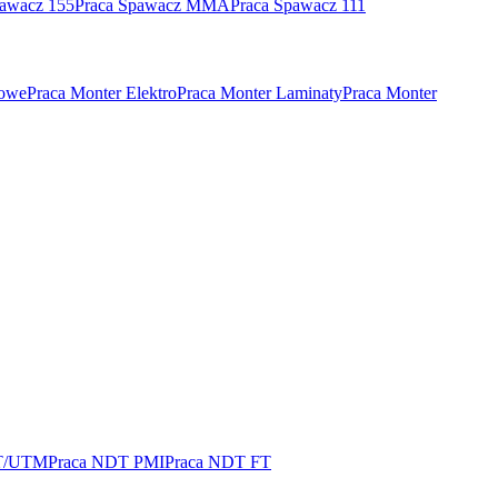
pawacz 155
Praca Spawacz MMA
Praca Spawacz 111
rowe
Praca Monter Elektro
Praca Monter Laminaty
Praca Monter
T/UTM
Praca NDT PMI
Praca NDT FT