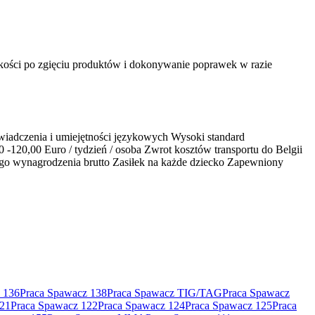
kości po zgięciu produktów i dokonywanie poprawek w razie
świadczenia i umiejętności językowych Wysoki standard
-120,00 Euro / tydzień / osoba Zwrot kosztów transportu do Belgii
go wynagrodzenia brutto Zasiłek na każde dziecko Zapewniony
 136
Praca Spawacz 138
Praca Spawacz TIG/TAG
Praca Spawacz
121
Praca Spawacz 122
Praca Spawacz 124
Praca Spawacz 125
Praca