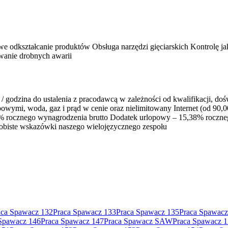
 odkształcanie produktów Obsługa narzędzi gięciarskich Kontrolę ja
wanie drobnych awarii
/ godzina do ustalenia z pracodawcą w zależności od kwalifikacji, do
mi, woda, gaz i prąd w cenie oraz nielimitowany Internet (od 90,00 
33% rocznego wynagrodzenia brutto Dodatek urlopowy – 15,38% roczne
Osobiste wskazówki naszego wielojęzycznego zespołu
aca Spawacz 132
Praca Spawacz 133
Praca Spawacz 135
Praca Spawacz
Spawacz 146
Praca Spawacz 147
Praca Spawacz SAW
Praca Spawacz 