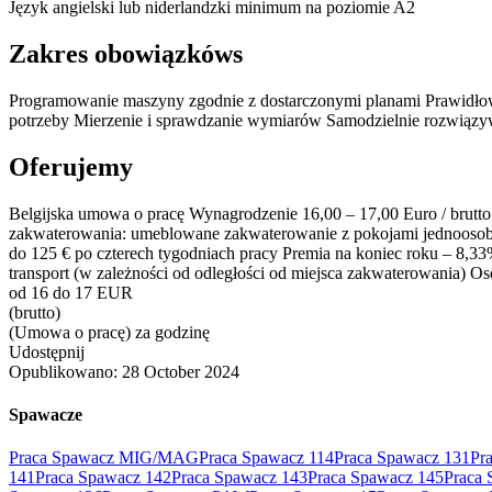
Język angielski lub niderlandzki minimum na poziomie A2
Zakres obowiązkóws
Programowanie maszyny zgodnie z dostarczonymi planami Prawidłowe
potrzeby Mierzenie i sprawdzanie wymiarów Samodzielnie rozwiązy
Oferujemy
Belgijska umowa o pracę Wynagrodzenie 16,00 – 17,00 Euro / brutto 
zakwaterowania: umeblowane zakwaterowanie z pokojami jednoosobowy
do 125 € po czterech tygodniach pracy Premia na koniec roku – 8,
transport (w zależności od odległości od miejsca zakwaterowania) 
od 16 do 17 EUR
(brutto)
(Umowa o pracę) za godzinę
Udostępnij
Opublikowano:
28 October 2024
Spawacze
Praca Spawacz MIG/MAG
Praca Spawacz 114
Praca Spawacz 131
Pr
141
Praca Spawacz 142
Praca Spawacz 143
Praca Spawacz 145
Praca 