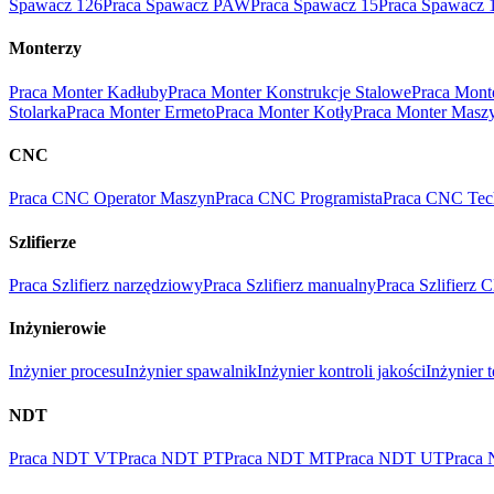
Spawacz 126
Praca Spawacz PAW
Praca Spawacz 15
Praca Spawacz 
Monterzy
Praca Monter Kadłuby
Praca Monter Konstrukcje Stalowe
Praca Mont
Stolarka
Praca Monter Ermeto
Praca Monter Kotły
Praca Monter Masz
CNC
Praca CNC Operator Maszyn
Praca CNC Programista
Praca CNC Tec
Szlifierze
Praca Szlifierz narzędziowy
Praca Szlifierz manualny
Praca Szlifierz
Inżynierowie
Inżynier procesu
Inżynier spawalnik
Inżynier kontroli jakości
Inżynier 
NDT
Praca NDT VT
Praca NDT PT
Praca NDT MT
Praca NDT UT
Praca