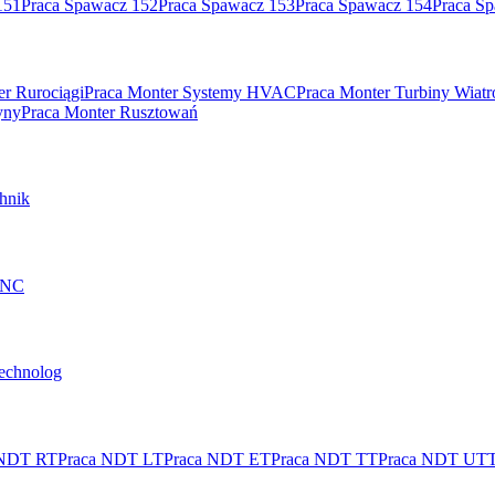
151
Praca Spawacz 152
Praca Spawacz 153
Praca Spawacz 154
Praca S
er Rurociągi
Praca Monter Systemy HVAC
Praca Monter Turbiny Wiat
yny
Praca Monter Rusztowań
hnik
 CNC
technolog
 NDT RT
Praca NDT LT
Praca NDT ET
Praca NDT TT
Praca NDT UT