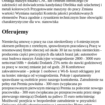
Obsługa maszyn tokarki CNC lub centrum obróbczego (w
zależności od doświadczenia kandydata) Obróbka stali szlachetnej i
metali kolorowych Przygotowanie maszyny do pracy Zmiana
wartości Wymiana narzędzi Kontrola jakości produkowanych
elementów Praca zgodnie z rysunkiem technicznym Inne obowiązki
charakterystyczne dla ww. stanowiska
Oferujemy
Niemiecką umowę o pracę na czas nieokreślony z 6-miesięcznym
okresem próbnym z rzetelnym, sprawdzonym pracodawcą Pracę w
renomowanej firmie obecnej od około 30 lat na rynku niemieckim -
producenta części precyzyjnych dla takich branż jak: automotive
oraz budowa maszyn Atrakcyjne wynagrodzenie 2800 - 3000 euro
netto/etat/168h + dodatki Dodatek 25% netto do stawki godzinowej
za pracę w nocnej zmianie już od godz. 20 Komfortowe
zakwaterowanie – pokoje 1 osobowe z Wi-fi- koszt odciągany jest
na koniec miesiąca od wynagrodzenia. Pokoje i apartamenty
sprawdzane są osobiście przez naszego kontrahenta. Zatrudnienie na
pełny etat Premia powitalna - 300 euro (wypłacana po
przepracowanym pierwszym miesiącu) Premia za polecenie nowego
pracownika - 300 euro (wypłacana po przepracowaniu przez niego
pierwszego miesiąca) Dodatek na paliwo 35 euro netto/miesiąc
Możliwość przejścia w bezpośrednie zatrudnienie w przyszłości
Opłacane składki ubezpieczeniowe i emerytalne Płatny urlop