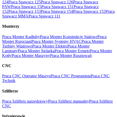
124
Praca Spawacz 125
Praca Spawacz 126
Praca Spawacz
PAW
Praca Spawacz 15
Praca Spawacz 151
Praca Spawacz
152
Praca Spawacz 153
Praca Spawacz 154
Praca Spawacz 155
Praca
Spawacz MMA
Praca Spawacz 111
Monterzy
Praca Monter Kadłuby
Praca Monter Konstrukcje Stalowe
Praca
Monter Rurociągi
Praca Monter Systemy HVAC
Praca Monter
Turbiny Wiatrowe
Praca Monter Elektro
Praca Monter
Laminaty
Praca Monter Stolarka
Praca Monter Ermeto
Praca Monter
Kotły
Praca Monter Maszyny
Praca Monter Rusztowań
CNC
Praca CNC Operator Maszyn
Praca CNC Programista
Praca CNC
Technik
Szlifierze
Praca Szlifierz narzędziowy
Praca Szlifierz manualny
Praca Szlifierz
CNC
Inżynierowie