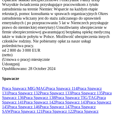
Wszystkie świadczenia przysługujące pracownikom z tytułu
zatrudnienia na terenie Niemiec Wsparcie na każdym etapie
rekrutacji, pomoc konsultanta w sprawach organizacyjnych Okres
zatrudnienia wliczany jest do stażu zaliczanego do uprawnień
emerytalnych ( po przepracowaniu 5 lat w Niemczech przysługuje
prawo do niemieckiej emerytury) Umożliwiamy ubezpieczenie w
firmie ubezpieczeniowej gwarantującej bezpłatną opiekę medyczną
także w trakcie pobytu w Polsce. Możliwość ubezpieczenia innych
członków rodziny. Nie pobieramy opłat za nasze usługi
pośrednictwa pracy.
od 2 800 do 3 000 EUR
(netto)
(Umowa o pracę) miesięcznie
Udostępnij
Opublikowano:
28 October 2024
Spawacze
Praca Spawacz MIG/MAG
Praca Spawacz 114
Praca Spawacz
131
Praca Spawacz 132
Praca Spawacz 133
Praca Spawacz 135
Praca
Spawacz 136
Praca Spawacz 138
Praca Spawacz TIG/TAG
Praca
Spawacz 141
Praca Spawacz 142
Praca Spawacz 143
Praca Spawacz
145
Praca Spawacz 146
Praca Spawacz 147
Praca Spawacz
SAW
Praca Spawacz 121
Praca Spawacz 122
Praca Spawacz