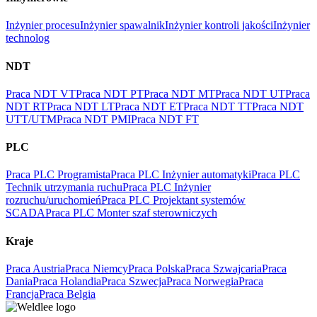
Inżynier procesu
Inżynier spawalnik
Inżynier kontroli jakości
Inżynier
technolog
NDT
Praca NDT VT
Praca NDT PT
Praca NDT MT
Praca NDT UT
Praca
NDT RT
Praca NDT LT
Praca NDT ET
Praca NDT TT
Praca NDT
UTT/UTM
Praca NDT PMI
Praca NDT FT
PLC
Praca PLC Programista
Praca PLC Inżynier automatyki
Praca PLC
Technik utrzymania ruchu
Praca PLC Inżynier
rozruchu/uruchomień
Praca PLC Projektant systemów
SCADA
Praca PLC Monter szaf sterowniczych
Kraje
Praca Austria
Praca Niemcy
Praca Polska
Praca Szwajcaria
Praca
Dania
Praca Holandia
Praca Szwecja
Praca Norwegia
Praca
Francja
Praca Belgia