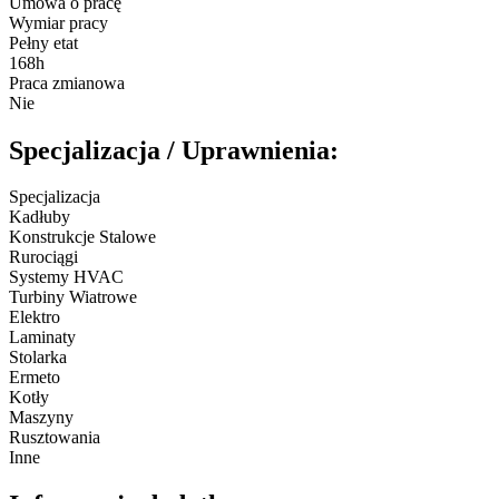
Umowa o pracę
Wymiar pracy
Pełny etat
168h
Praca zmianowa
Nie
Specjalizacja / Uprawnienia:
Specjalizacja
Kadłuby
Konstrukcje Stalowe
Rurociągi
Systemy HVAC
Turbiny Wiatrowe
Elektro
Laminaty
Stolarka
Ermeto
Kotły
Maszyny
Rusztowania
Inne