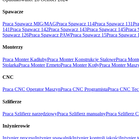
Spawacze
Praca Spawacz MIG/MAG
Praca Spawacz 114
Praca Spawacz 131
Pr
141
Praca Spawacz 142
Praca Spawacz 143
Praca Spawacz 145
Praca 
Spawacz 126
Praca Spawacz PAW
Praca Spawacz 15
Praca Spawacz 
Monterzy
Praca Monter Kadłuby
Praca Monter Konstrukcje Stalowe
Praca Mont
Stolarka
Praca Monter Ermeto
Praca Monter Kotły
Praca Monter Masz
CNC
Praca CNC Operator Maszyn
Praca CNC Programista
Praca CNC Tec
Szlifierze
Praca Szlifierz narzędziowy
Praca Szlifierz manualny
Praca Szlifierz
Inżynierowie
Inżynier procesu
Inżynier spawalnik
Inżynier kontroli jakości
Inżynier 