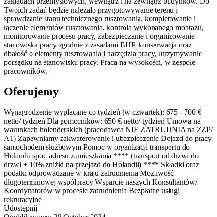
zakładach przemysłowych, wewnątrz i na zewnątrz budynków. Do
Twoich zadań będzie należało przygotowywanie terenu i
sprawdzanie stanu technicznego rusztowania, kompletowanie i
łączenie elementów rusztowania, kontrola wykonanego montażu,
monitorowanie procesu pracy, zabezpieczanie i organizowanie
stanowiska pracy zgodnie z zasadami BHP, konserwacja oraz
dbałość o elementy rusztowania i narzędzia pracy, utrzymywanie
porządku na stanowisku pracy. Praca na wysokości, w zespole
pracowników.
Oferujemy
Wynagrodzenie wypłacane co tydzień (w czwartek): 675 - 700 €
netto/ tydzień Dla pomocników: 650 € netto/ tydzień Umowa na
warunkach holenderskich (pracodawca NIE ZATRUDNIA na ZZP/
A1) Zapewniamy zakwaterowanie i ubezpieczenie Dojazd do pracy
samochodem służbowym Pomoc w organizacji transportu do
Holandii spod adresu zamieszkania **** (transport od drzwi do
drzwi + 10% zniżki na przejazd do Holandii) **** Składki oraz
podatki odprowadzane w kraju zatrudnienia Możliwość
długoterminowej współpracy Wsparcie naszych Konsultantów/
Koordynatorów w procesie zatrudnienia Bezpłatne usługi
rekrutacyjne
Udostępnij
Opublikowano:
28 October 2024