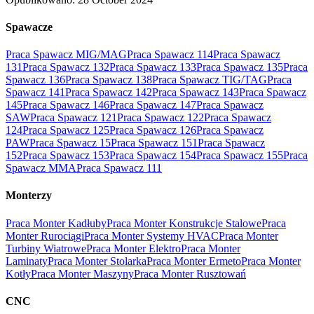
Spawacze
Praca Spawacz MIG/MAG
Praca Spawacz 114
Praca Spawacz
131
Praca Spawacz 132
Praca Spawacz 133
Praca Spawacz 135
Praca
Spawacz 136
Praca Spawacz 138
Praca Spawacz TIG/TAG
Praca
Spawacz 141
Praca Spawacz 142
Praca Spawacz 143
Praca Spawacz
145
Praca Spawacz 146
Praca Spawacz 147
Praca Spawacz
SAW
Praca Spawacz 121
Praca Spawacz 122
Praca Spawacz
124
Praca Spawacz 125
Praca Spawacz 126
Praca Spawacz
PAW
Praca Spawacz 15
Praca Spawacz 151
Praca Spawacz
152
Praca Spawacz 153
Praca Spawacz 154
Praca Spawacz 155
Praca
Spawacz MMA
Praca Spawacz 111
Monterzy
Praca Monter Kadłuby
Praca Monter Konstrukcje Stalowe
Praca
Monter Rurociągi
Praca Monter Systemy HVAC
Praca Monter
Turbiny Wiatrowe
Praca Monter Elektro
Praca Monter
Laminaty
Praca Monter Stolarka
Praca Monter Ermeto
Praca Monter
Kotły
Praca Monter Maszyny
Praca Monter Rusztowań
CNC