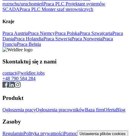
rozruchu/uruchomień
Praca PLC Projektant systemów
SCADA
Praca PLC Monter szaf sterowniczych
Kraje
Praca Austria
Praca Niemcy
Praca Polska
Praca Szwajcaria
Praca
Dania
Praca Holandia
Praca Szwecja
Praca Norwegia
Praca
Francja
Praca Belgia
Skontaktuj się z nami
contact@weldlee.jobs
+48 790 584 284
Produkt
Ogłoszenia pracy
Ogłoszenia pracowników
Baza firm
Oferta
Blog
Zasoby
Regulamin
Polityka prywatności
Pomoc
Ustawienia plików cookies