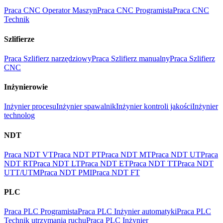
Praca CNC Operator Maszyn
Praca CNC Programista
Praca CNC
Technik
Szlifierze
Praca Szlifierz narzędziowy
Praca Szlifierz manualny
Praca Szlifierz
CNC
Inżynierowie
Inżynier procesu
Inżynier spawalnik
Inżynier kontroli jakości
Inżynier
technolog
NDT
Praca NDT VT
Praca NDT PT
Praca NDT MT
Praca NDT UT
Praca
NDT RT
Praca NDT LT
Praca NDT ET
Praca NDT TT
Praca NDT
UTT/UTM
Praca NDT PMI
Praca NDT FT
PLC
Praca PLC Programista
Praca PLC Inżynier automatyki
Praca PLC
Technik utrzymania ruchu
Praca PLC Inżynier