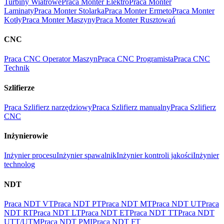
Turbiny Wiatrowe
Praca Monter Elektro
Praca Monter
Laminaty
Praca Monter Stolarka
Praca Monter Ermeto
Praca Monter
Kotły
Praca Monter Maszyny
Praca Monter Rusztowań
CNC
Praca CNC Operator Maszyn
Praca CNC Programista
Praca CNC
Technik
Szlifierze
Praca Szlifierz narzędziowy
Praca Szlifierz manualny
Praca Szlifierz
CNC
Inżynierowie
Inżynier procesu
Inżynier spawalnik
Inżynier kontroli jakości
Inżynier
technolog
NDT
Praca NDT VT
Praca NDT PT
Praca NDT MT
Praca NDT UT
Praca
NDT RT
Praca NDT LT
Praca NDT ET
Praca NDT TT
Praca NDT
UTT/UTM
Praca NDT PMI
Praca NDT FT