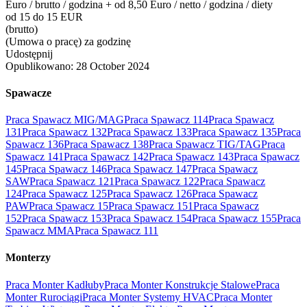
Euro / brutto / godzina + od 8,50 Euro / netto / godzina / diety
od 15 do 15 EUR
(brutto)
(Umowa o pracę) za godzinę
Udostępnij
Opublikowano:
28 October 2024
Spawacze
Praca Spawacz MIG/MAG
Praca Spawacz 114
Praca Spawacz
131
Praca Spawacz 132
Praca Spawacz 133
Praca Spawacz 135
Praca
Spawacz 136
Praca Spawacz 138
Praca Spawacz TIG/TAG
Praca
Spawacz 141
Praca Spawacz 142
Praca Spawacz 143
Praca Spawacz
145
Praca Spawacz 146
Praca Spawacz 147
Praca Spawacz
SAW
Praca Spawacz 121
Praca Spawacz 122
Praca Spawacz
124
Praca Spawacz 125
Praca Spawacz 126
Praca Spawacz
PAW
Praca Spawacz 15
Praca Spawacz 151
Praca Spawacz
152
Praca Spawacz 153
Praca Spawacz 154
Praca Spawacz 155
Praca
Spawacz MMA
Praca Spawacz 111
Monterzy
Praca Monter Kadłuby
Praca Monter Konstrukcje Stalowe
Praca
Monter Rurociągi
Praca Monter Systemy HVAC
Praca Monter