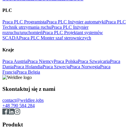
PLC
Praca PLC Programista
Praca PLC Inżynier automatyki
Praca PLC
Technik utrzymania ruchu
Praca PLC Inżynier
rozruchu/uruchomień
Praca PLC Projektant systemów
SCADA
Praca PLC Monter szaf sterowniczych
Kraje
Praca Austria
Praca Niemcy
Praca Polska
Praca Szwajcaria
Praca
Dania
Praca Holandia
Praca Szwecja
Praca Norwegia
Praca
Francja
Praca Belgia
Skontaktuj się z nami
contact@weldlee.jobs
+48 790 584 284
Produkt