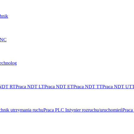
hnik
 CNC
technolog
 NDT RT
Praca NDT LT
Praca NDT ET
Praca NDT TT
Praca NDT UT
hnik utrzymania ruchu
Praca PLC Inżynier rozruchu/uruchomień
Praca