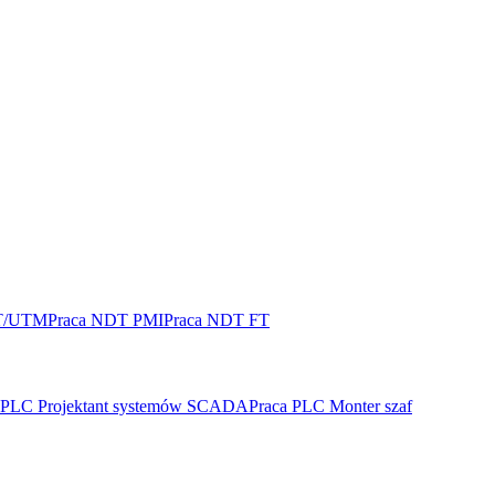
T/UTM
Praca NDT PMI
Praca NDT FT
 PLC Projektant systemów SCADA
Praca PLC Monter szaf