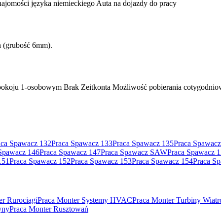
ajomości języka niemieckiego Auta na dojazdy do pracy
h (grubość 6mm).
okoju 1-osobowym Brak Zeitkonta Możliwość pobierania cotygodniow
aca Spawacz 132
Praca Spawacz 133
Praca Spawacz 135
Praca Spawacz
Spawacz 146
Praca Spawacz 147
Praca Spawacz SAW
Praca Spawacz 
151
Praca Spawacz 152
Praca Spawacz 153
Praca Spawacz 154
Praca S
er Rurociągi
Praca Monter Systemy HVAC
Praca Monter Turbiny Wiat
yny
Praca Monter Rusztowań