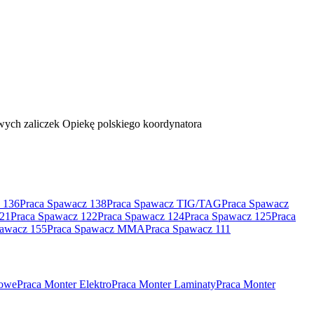
ych zaliczek Opiekę polskiego koordynatora
 136
Praca Spawacz 138
Praca Spawacz TIG/TAG
Praca Spawacz
121
Praca Spawacz 122
Praca Spawacz 124
Praca Spawacz 125
Praca
pawacz 155
Praca Spawacz MMA
Praca Spawacz 111
rowe
Praca Monter Elektro
Praca Monter Laminaty
Praca Monter