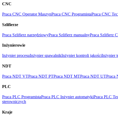
CNC
Praca CNC Operator Maszyn
Praca CNC Programista
Praca CNC Tec
Szlifierze
Praca Szlifierz narzędziowy
Praca Szlifierz manualny
Praca Szlifierz
Inżynierowie
Inżynier procesu
Inżynier spawalnik
Inżynier kontroli jakości
Inżynier 
NDT
Praca NDT VT
Praca NDT PT
Praca NDT MT
Praca NDT UT
Praca
PLC
Praca PLC Programista
Praca PLC Inżynier automatyki
Praca PLC Tec
sterowniczych
Kraje