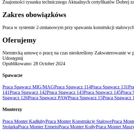
Znajomości rysunku technicznego Aktualnych certyfikatów Dobrej zn
Zakres obowiązkóws
Praca w systemie 2-zmianowym przy spawaniu konstrukcji stalowyc
Oferujemy
Niemiecką umowę o pracę na czas nieokreślony Zakwaterowanie w p
Udostępnij
Opublikowano:
28 October 2024
Spawacze
Praca Spawacz MIG/MAG
Praca Spawacz 114
Praca Spawacz 131
Pr
141
Praca Spawacz 142
Praca Spawacz 143
Praca Spawacz 145
Praca 
Spawacz 126
Praca Spawacz PAW
Praca Spawacz 15
Praca Spawacz 
Monterzy
Praca Monter Kadłuby
Praca Monter Konstrukcje Stalowe
Praca Mont
Stolarka
Praca Monter Ermeto
Praca Monter Kotły
Praca Monter Masz