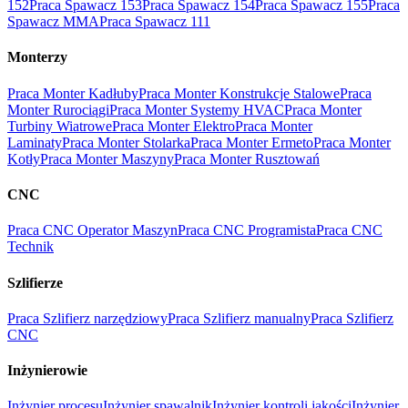
152
Praca Spawacz 153
Praca Spawacz 154
Praca Spawacz 155
Praca
Spawacz MMA
Praca Spawacz 111
Monterzy
Praca Monter Kadłuby
Praca Monter Konstrukcje Stalowe
Praca
Monter Rurociągi
Praca Monter Systemy HVAC
Praca Monter
Turbiny Wiatrowe
Praca Monter Elektro
Praca Monter
Laminaty
Praca Monter Stolarka
Praca Monter Ermeto
Praca Monter
Kotły
Praca Monter Maszyny
Praca Monter Rusztowań
CNC
Praca CNC Operator Maszyn
Praca CNC Programista
Praca CNC
Technik
Szlifierze
Praca Szlifierz narzędziowy
Praca Szlifierz manualny
Praca Szlifierz
CNC
Inżynierowie
Inżynier procesu
Inżynier spawalnik
Inżynier kontroli jakości
Inżynier