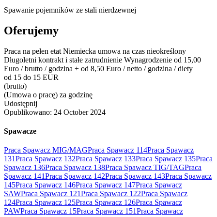
Spawanie pojemników ze stali nierdzewnej
Oferujemy
Praca na pełen etat Niemiecka umowa na czas nieokreślony
Długoletni kontrakt i stałe zatrudnienie Wynagrodzenie od 15,00
Euro / brutto / godzina + od 8,50 Euro / netto / godzina / diety
od 15 do 15 EUR
(brutto)
(Umowa o pracę) za godzinę
Udostępnij
Opublikowano:
24 October 2024
Spawacze
Praca Spawacz MIG/MAG
Praca Spawacz 114
Praca Spawacz
131
Praca Spawacz 132
Praca Spawacz 133
Praca Spawacz 135
Praca
Spawacz 136
Praca Spawacz 138
Praca Spawacz TIG/TAG
Praca
Spawacz 141
Praca Spawacz 142
Praca Spawacz 143
Praca Spawacz
145
Praca Spawacz 146
Praca Spawacz 147
Praca Spawacz
SAW
Praca Spawacz 121
Praca Spawacz 122
Praca Spawacz
124
Praca Spawacz 125
Praca Spawacz 126
Praca Spawacz
PAW
Praca Spawacz 15
Praca Spawacz 151
Praca Spawacz