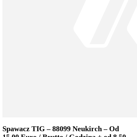
Spawacz TIG – 88099 Neukirch – Od
15,00 Euro / Brutto / Godzina + od 8,50