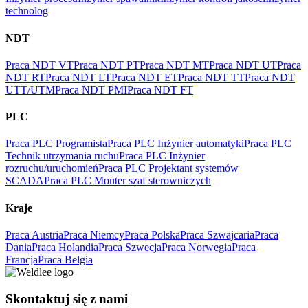
technolog
NDT
Praca NDT VT
Praca NDT PT
Praca NDT MT
Praca NDT UT
Praca
NDT RT
Praca NDT LT
Praca NDT ET
Praca NDT TT
Praca NDT
UTT/UTM
Praca NDT PMI
Praca NDT FT
PLC
Praca PLC Programista
Praca PLC Inżynier automatyki
Praca PLC
Technik utrzymania ruchu
Praca PLC Inżynier
rozruchu/uruchomień
Praca PLC Projektant systemów
SCADA
Praca PLC Monter szaf sterowniczych
Kraje
Praca Austria
Praca Niemcy
Praca Polska
Praca Szwajcaria
Praca
Dania
Praca Holandia
Praca Szwecja
Praca Norwegia
Praca
Francja
Praca Belgia
Skontaktuj się z nami