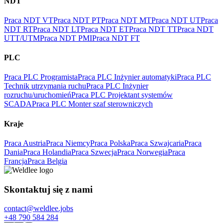
NDT
Praca NDT VT
Praca NDT PT
Praca NDT MT
Praca NDT UT
Praca
NDT RT
Praca NDT LT
Praca NDT ET
Praca NDT TT
Praca NDT
UTT/UTM
Praca NDT PMI
Praca NDT FT
PLC
Praca PLC Programista
Praca PLC Inżynier automatyki
Praca PLC
Technik utrzymania ruchu
Praca PLC Inżynier
rozruchu/uruchomień
Praca PLC Projektant systemów
SCADA
Praca PLC Monter szaf sterowniczych
Kraje
Praca Austria
Praca Niemcy
Praca Polska
Praca Szwajcaria
Praca
Dania
Praca Holandia
Praca Szwecja
Praca Norwegia
Praca
Francja
Praca Belgia
Skontaktuj się z nami
contact@weldlee.jobs
+48 790 584 284