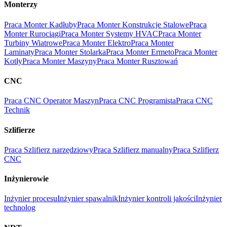
Monterzy
Praca Monter Kadłuby
Praca Monter Konstrukcje Stalowe
Praca
Monter Rurociągi
Praca Monter Systemy HVAC
Praca Monter
Turbiny Wiatrowe
Praca Monter Elektro
Praca Monter
Laminaty
Praca Monter Stolarka
Praca Monter Ermeto
Praca Monter
Kotły
Praca Monter Maszyny
Praca Monter Rusztowań
CNC
Praca CNC Operator Maszyn
Praca CNC Programista
Praca CNC
Technik
Szlifierze
Praca Szlifierz narzędziowy
Praca Szlifierz manualny
Praca Szlifierz
CNC
Inżynierowie
Inżynier procesu
Inżynier spawalnik
Inżynier kontroli jakości
Inżynier
technolog