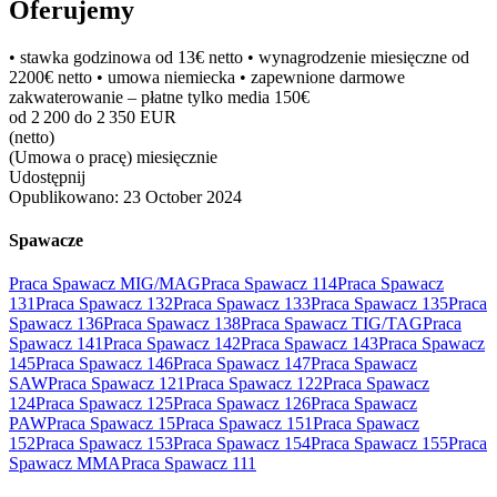
Oferujemy
• stawka godzinowa od 13€ netto • wynagrodzenie miesięczne od
2200€ netto • umowa niemiecka • zapewnione darmowe
zakwaterowanie – płatne tylko media 150€
od 2 200 do 2 350 EUR
(netto)
(Umowa o pracę) miesięcznie
Udostępnij
Opublikowano:
23 October 2024
Spawacze
Praca Spawacz MIG/MAG
Praca Spawacz 114
Praca Spawacz
131
Praca Spawacz 132
Praca Spawacz 133
Praca Spawacz 135
Praca
Spawacz 136
Praca Spawacz 138
Praca Spawacz TIG/TAG
Praca
Spawacz 141
Praca Spawacz 142
Praca Spawacz 143
Praca Spawacz
145
Praca Spawacz 146
Praca Spawacz 147
Praca Spawacz
SAW
Praca Spawacz 121
Praca Spawacz 122
Praca Spawacz
124
Praca Spawacz 125
Praca Spawacz 126
Praca Spawacz
PAW
Praca Spawacz 15
Praca Spawacz 151
Praca Spawacz
152
Praca Spawacz 153
Praca Spawacz 154
Praca Spawacz 155
Praca
Spawacz MMA
Praca Spawacz 111